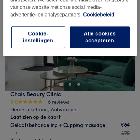
van onze website met onze social media-,
advertentie- en analysepartners.
Cookiebeleid
Cookie-
Alle cookies
instellingen
accepteren
Chais Beauty Clinic
5,0
6 reviews
Herentalsebaan, Antwerpen
Laat zien op de kaart
€64
Gelaatsbehandeling + Cupping massage
1 u
€75