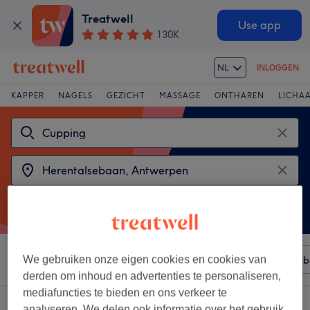
Treatwell
Use app
130K
NL
INLOGGEN
KAPPER
NAGELS
GEZICHT
MASSAGE
ONTHAREN
LICHA
Sorteer op
We gebruiken onze eigen cookies en cookies van
Elke prijs
Merken
Salons
Expresaanb
derden om inhoud en advertenties te personaliseren,
mediafuncties te bieden en ons verkeer te
2 salons met:
cupping in de buurt van Herentalsebaan, Antwerpen
analyseren. We delen ook informatie over het gebruik