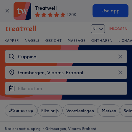
Treatwell
Use app
130K
NL
INLOGGEN
KAPPER
NAGELS
GEZICHT
MASSAGE
ONTHAREN
LICHA
Sorteer op
Elke prijs
Voorzieningen
Merken
Sal
8 salons met:
cupping in Grimbergen, Vlaams-Brabant