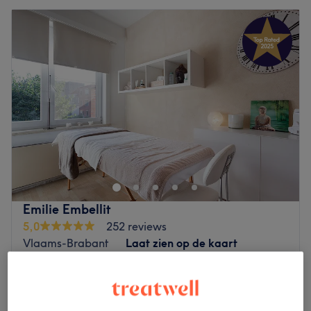
Emilie Embellit
5,0
252 reviews
Vlaams-Brabant
Laat zien op de kaart
Gommage du corps
€40
40 min
Kort overzicht salongegevens