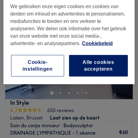
We gebruiken onze eigen cookies en cookies van
Maandag
Gesloten
derden om inhoud en advertenties te personaliseren,
Dinsdag
Gesloten
mediafuncties te bieden en ons verkeer te
Woensdag
Gesloten
analyseren. We delen ook informatie over het gebruik
Donderdag
Gesloten
van onze website met onze social media-,
Vrijdag
Gesloten
advertentie- en analysepartners.
Cookiebeleid
Zaterdag
12:00
–
17:30
Zondag
Gesloten
Cookie-
Alle cookies
Bienvenue dans le très bel institut Emilie Embellit, un
instellingen
accepteren
espace de beauté et de détente réservé aux femmes,
situé dans la commune bruxelloise de Strombeek-bever.
Vous prenez place dans un espace entièrement aménagé
In Style
pour votre bien-être, chez Emilie. Elle a créé pour vous un
4,7
655 reviews
véritable cocon de beauté et de confort, où règne une
Laken, Brussel
Laat zien op de kaart
délicieuse ambiance de tranquillité où l'on se sent bien !
Soin du corps minceur : Bodysculptor
€60
DRAINAGE LYMPATHIQUE - 1 séance
Emilie est une véritable experte passionnée. Elle prend le