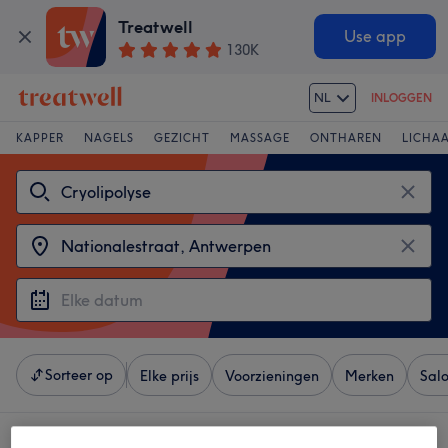
Treatwell
Use app
130K
NL
INLOGGEN
KAPPER
NAGELS
GEZICHT
MASSAGE
ONTHAREN
LICHA
Sorteer op
Elke prijs
Voorzieningen
Merken
Sal
4 salons met:
cryolipolyse in de buurt van Nationalestraat, Antwerpen