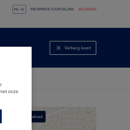
NL
INFORMATIE VOOR SALONS
INLOGGEN
Verberg kaart
Bekijk kaart
e
 met onze
Zoek in dit gebied
,