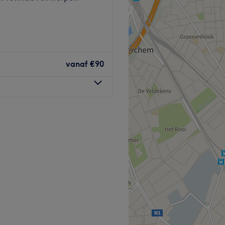
 en relaxed.
vanaf
€90
& bushalte "Borgerhout
polyse, Microneedling &
Go to venue
 voor allerlei
soorten
g, permanente