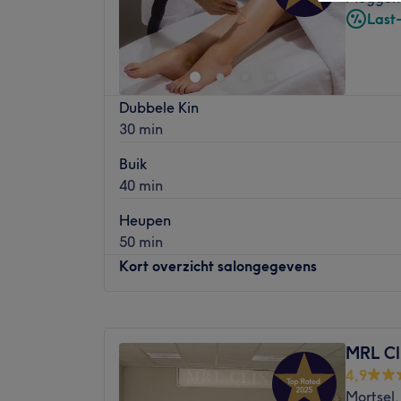
Last
Dubbele Kin
30 min
Buik
40 min
Heupen
50 min
Kort overzicht salongegevens
Maandag
12:00
–
21:00
Dinsdag
10:00
–
18:00
MRL Cli
Woensdag
10:00
–
18:00
4,9
Donderdag
10:00
–
18:00
Mortsel,