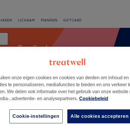
HAREN
LICHAAM
MANNEN
GIFTCARD
Cryolipolyse
atum
iken onze eigen cookies en cookies van derden om inhoud en
anbiedingen
Beoordeling
ties te personaliseren, mediafuncties te bieden en ons verkeer t
en. We delen ook informatie over het gebruik van onze website
edia-, advertentie- en analysepartners.
Cookiebeleid
, Provincie Antwerpen
+
nic
Cookie-instellingen
Alle cookies accepteren
319 reviews
−
erglei, Antwerpen