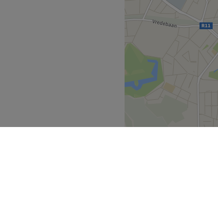
, een laser carbon peeling
en PMU verwijdering, filler
e salon kun je vertrouwen op
nnen en verlaat de salon
tbijzijnde tramhaltes zijn
, beide op loopafstand van
gt ook op slechts 8 minuten
rkt eigenaar Raiana zelf in
 zilveren tinten.
osmetische
n, plasmalift, dermapen,
ngen, peelings, Gentle Pro
ntwerpen
Mortsel
>