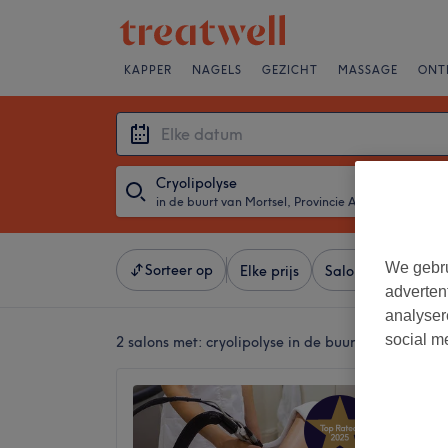
KAPPER
NAGELS
GEZICHT
MASSAGE
ONT
Cryolipolyse
in de buurt van Mortsel, Provincie Antwerpen
・
Elke d
We gebru
Sorteer op
Elke prijs
Salons
Expresa
adverten
analyser
social m
2 salons met:
cryolipolyse in de buurt van Mortsel
MM Cli
5,0
Muggenb