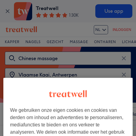
Treatwell
Use app
130K
NL
INLOGGEN
KAPPER
NAGELS
GEZICHT
MASSAGE
ONTHAREN
LICHA
We gebruiken onze eigen cookies en cookies van
Sorteer op
Elke prijs
Voorzieningen
Merken
Sal
derden om inhoud en advertenties te personaliseren,
mediafuncties te bieden en ons verkeer te
analyseren. We delen ook informatie over het gebruik
2 salons met: