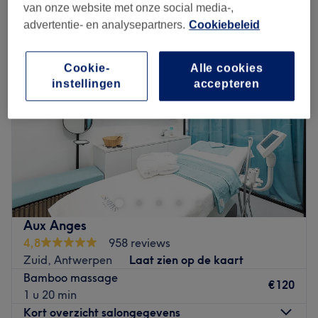
chinese massages in de buurt van Vlaamse Kaai, Antwerpen
van onze website met onze social media-,
advertentie- en analysepartners.
Cookiebeleid
Cookie-
Alle cookies
instellingen
accepteren
Aux Anges
4,8
958 reviews
Zuid, Antwerpen
Laat zien op de kaart
Bamboo massage
€120
1 u 20 min
Kort overzicht salongegevens