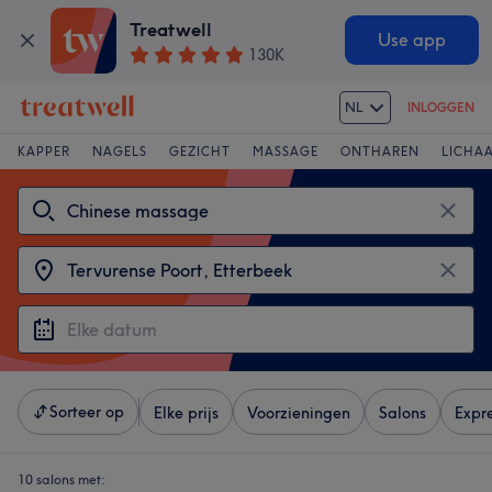
Treatwell
Use app
130K
NL
INLOGGEN
KAPPER
NAGELS
GEZICHT
MASSAGE
ONTHAREN
LICHA
Sorteer op
Elke prijs
Voorzieningen
Salons
Expr
10 salons met: