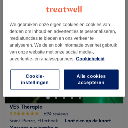
Kort overzicht salongegevens
Maandag
11:00
–
21:00
We gebruiken onze eigen cookies en cookies van
Dinsdag
11:00
–
21:00
derden om inhoud en advertenties te personaliseren,
Woensdag
11:00
–
21:00
mediafuncties te bieden en ons verkeer te
Donderdag
11:00
–
21:00
analyseren. We delen ook informatie over het gebruik
Vrijdag
11:00
–
21:00
van onze website met onze social media-,
Zaterdag
11:00
–
21:00
advertentie- en analysepartners.
Cookiebeleid
Zondag
11:00
–
21:00
Cypo EU (European quarter / quartier européen) est un
Cookie-
Alle cookies
centre de bien-être et de massages installé à dans le
instellingen
accepteren
Quartier Européen. Poussez les portes d'un lieu où
détente et relaxation riment avec bien-être et profitez de
soins relaxants le temps d'un instant. C'est le moment
VES Thérapie
idéal pour lâcher prise et se reconnecter avec soi-même.
5,0
694 reviews
Saint-Pierre, Etterbeek
Laat zien op de kaart
Transport public le plus proche :
Massage aux bambous