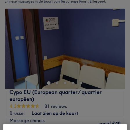
chinese massages in de buurt van Tervurense Poort, Etterbeek
Cypo EU (European quarter / quartier
européen)
4,3
81 reviews
Brussel
Laat zien op de kaart
Massage chinois
vanaf
€40
30 min - 3 uur