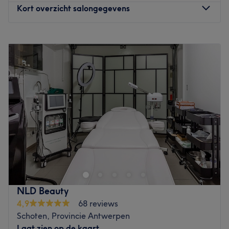
Kort overzicht salongegevens
Maandag
08:30
–
21:00
Dinsdag
08:30
–
21:00
Woensdag
08:30
–
21:00
Donderdag
08:30
–
21:00
Vrijdag
08:30
–
21:00
Zaterdag
08:45
–
21:00
Zondag
Gesloten
Bij Instituut Victoria aan de Frankrijklei in Antwerpen
weet het team hoe ze kunnen bijdragen aan een
gezonder huidbeeld. De schoonheidsverzorgingen worden
uitgevoerd met luxe en duurzame verzorgingsproducten
boordevol actieve werkstoffen. Je huid wordt hier dus niet
NLD Beauty
enkel verwend, maar tegelijkertijd ook gevoed én
4,9
68 reviews
verbeterd. Naast de overige klassieke
Schoten, Provincie Antwerpen
schoonheidsverzorgingen voor gelaat en lichaam, kan je
Laat zien op de kaart