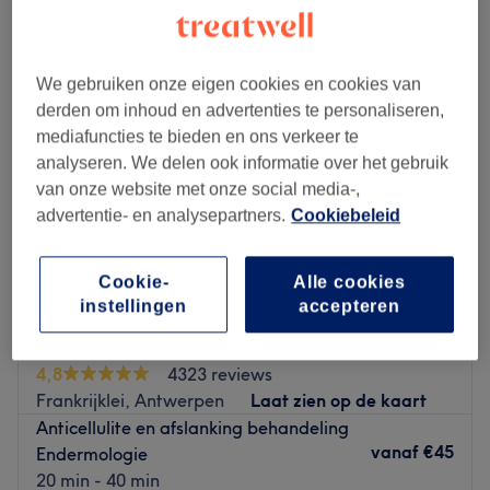
cellulitebehandeling in de buurt van Rivierenhof, Antwerpen
We gebruiken onze eigen cookies en cookies van
derden om inhoud en advertenties te personaliseren,
mediafuncties te bieden en ons verkeer te
analyseren. We delen ook informatie over het gebruik
van onze website met onze social media-,
advertentie- en analysepartners.
Cookiebeleid
Cookie-
Alle cookies
instellingen
accepteren
Instituut Victoria
4,8
4323 reviews
Frankrijklei, Antwerpen
Laat zien op de kaart
Anticellulite en afslanking behandeling
vanaf
€45
Endermologie
20 min - 40 min