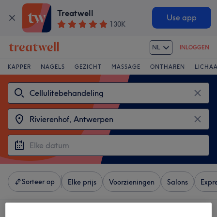
Treatwell
Use app
130K
NL
INLOGGEN
KAPPER
NAGELS
GEZICHT
MASSAGE
ONTHAREN
LICHA
Sorteer op
Elke prijs
Voorzieningen
Salons
Expr
4 salons met: