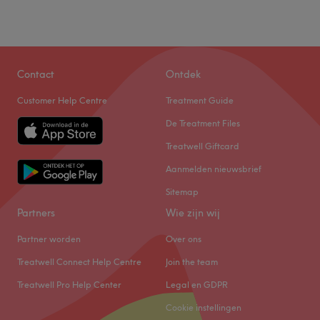
Zaterdag
10:00
–
21:00
Zondag
11:00
–
18:00
.
Contact
Ontdek
Go to venue
Customer Help Centre
Treatment Guide
De Treatment Files
Treatwell Giftcard
Aanmelden nieuwsbrief
Sitemap
Partners
Wie zijn wij
Partner worden
Over ons
Treatwell Connect Help Centre
Join the team
Treatwell Pro Help Center
Legal en GDPR
Cookie instellingen