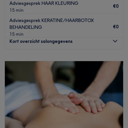
Adviesgesprek HAAR KLEURING
€0
15 min
Adviesgesprek KERATINE/HAARBOTOX
€0
BEHANDELING
15 min
Kort overzicht salongegevens
Maandag
10:00
–
20:30
Dinsdag
10:00
–
20:30
Woensdag
10:00
–
20:30
Donderdag
Gesloten
Vrijdag
10:00
–
20:30
Zaterdag
09:00
–
18:00
Zondag
Gesloten
.
Go to venue