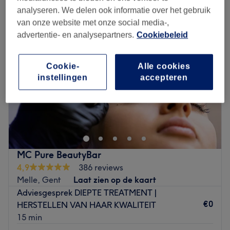
analyseren. We delen ook informatie over het gebruik
van onze website met onze social media-,
advertentie- en analysepartners.
Cookiebeleid
Cookie-
Alle cookies
instellingen
accepteren
MC Pure BeautyBar
4,9
386 reviews
Melle, Gent
Laat zien op de kaart
Adviesgesprek DIEPTE TREATMENT |
€0
HERSTELLEN VAN HAAR KWALITEIT
15 min