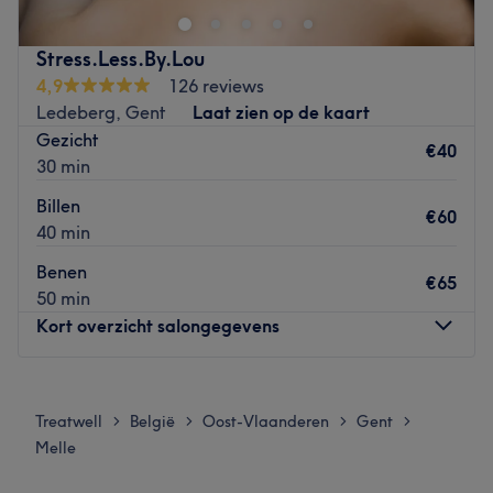
Stress.Less.By.Lou
4,9
126 reviews
Ledeberg, Gent
Laat zien op de kaart
Gezicht
€40
30 min
Billen
€60
40 min
Benen
€65
50 min
Kort overzicht salongegevens
Maandag
Gesloten
Dinsdag
11:00
–
21:00
Treatwell
België
Oost-Vlaanderen
Gent
>
>
>
>
Woensdag
11:00
–
21:00
Melle
Donderdag
11:00
–
21:00
Vrijdag
11:00
–
21:00