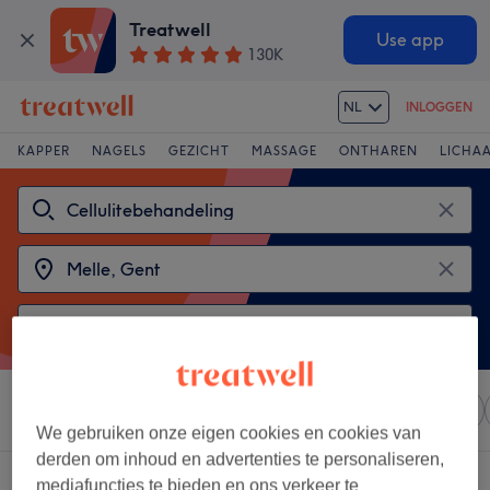
Treatwell
Use app
130K
NL
INLOGGEN
KAPPER
NAGELS
GEZICHT
MASSAGE
ONTHAREN
LICHA
Sorteer op
Elke prijs
Salons
Expresaanbiedingen
We gebruiken onze eigen cookies en cookies van
derden om inhoud en advertenties te personaliseren,
2 salons met:
cellulitebehandeling in de buurt van Melle, Gent
mediafuncties te bieden en ons verkeer te