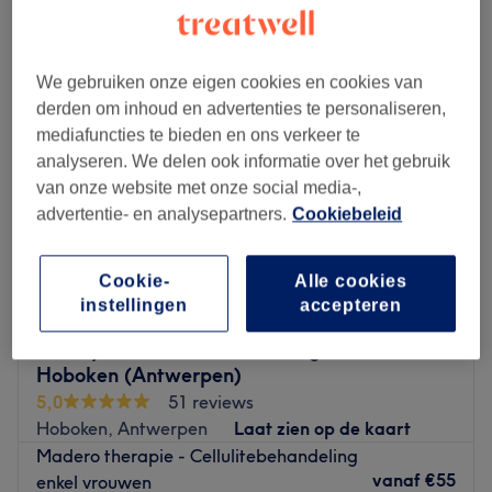
cellulitebehandeling in de buurt van Kruibeke, Oost-Vlaanderen
We gebruiken onze eigen cookies en cookies van
derden om inhoud en advertenties te personaliseren,
mediafuncties te bieden en ons verkeer te
analyseren. We delen ook informatie over het gebruik
van onze website met onze social media-,
advertentie- en analysepartners.
Cookiebeleid
Cookie-
Alle cookies
instellingen
accepteren
Beauty Care – Huidverbetering & Facials in
Hoboken (Antwerpen)
5,0
51 reviews
Hoboken, Antwerpen
Laat zien op de kaart
Madero therapie - Cellulitebehandeling
vanaf
€55
enkel vrouwen