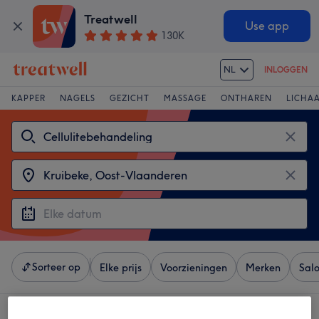
Treatwell
Use app
130K
NL
INLOGGEN
KAPPER
NAGELS
GEZICHT
MASSAGE
ONTHAREN
LICHA
Sorteer op
Elke prijs
Voorzieningen
Merken
Sal
4 salons met: