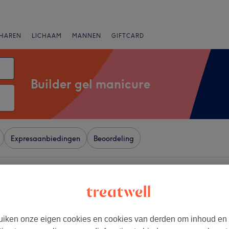
HAREN
LICHAAM
MANNEN
GIFTCARD
Builder gel manicure
Expresaanbiedingen
Beoordeling
deren
+
a
13 reviews
−
iken onze eigen cookies en cookies van derden om inhoud en