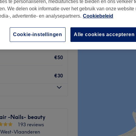
ties te personaliseren, mediafuncties te bieden en ons verkeer t
en. We delen ook informatie over het gebruik van onze website
edia-, advertentie- en analysepartners.
Cookiebeleid
Cookie-instellingen
Alle cookies accepteren
€20
€50
€30
air -Nails- beauty
193 reviews
 West-Vlaanderen