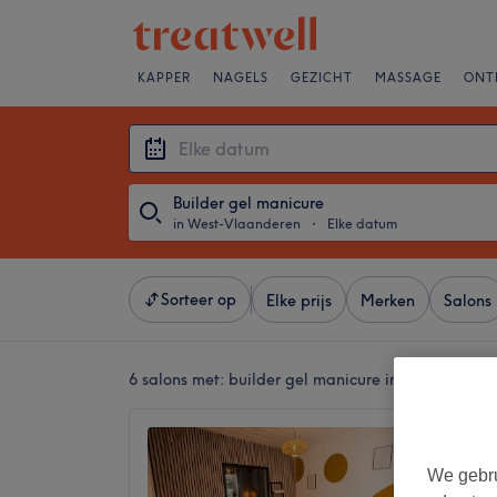
KAPPER
NAGELS
GEZICHT
MASSAGE
ONT
Builder gel manicure
in West-Vlaanderen
・
Elke datum
Sorteer op
Elke prijs
Merken
Salons
6 salons met:
builder gel manicure in West-Vlaan
Cuticul
4,9
We gebru
Kortrijk