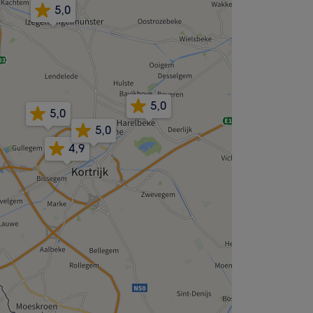
5,0
5,0
5,0
5,0
4,9