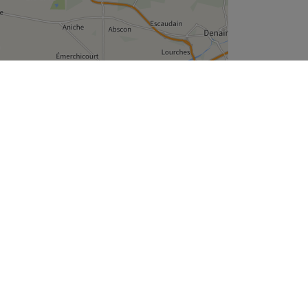
Leaflet
| ©
OpenStreetMap
contributors
Wie zijn wij
Over ons
Join the team
Legal en GDPR