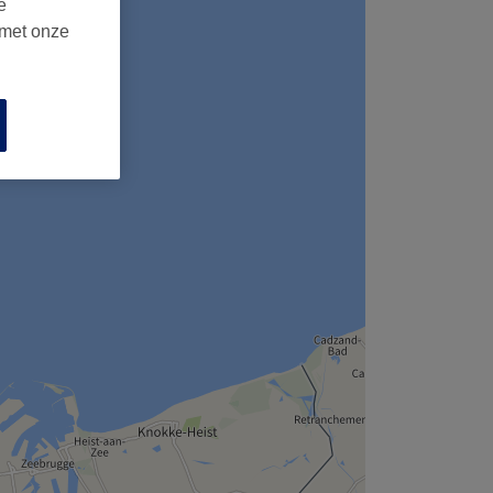
e
 met onze