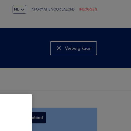
NL
INFORMATIE VOOR SALONS
INLOGGEN
Verberg kaart
Bekijk kaart
Zoek in dit gebied
,