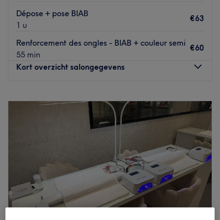
Dépose + pose BIAB
€63
1 u
Renforcement des ongles - BIAB + couleur semi
€60
55 min
Kort overzicht salongegevens
Maandag
08:30
–
19:00
Dinsdag
08:30
–
19:00
Woensdag
09:00
–
19:00
Donderdag
08:30
–
19:00
Vrijdag
08:30
–
19:00
Zaterdag
08:30
–
19:00
Zondag
10:00
–
16:00
Wax and Beauty est un institut de beauté situé dans la
chaussée de Waterloo d’Ixelles, à Bruxelles.
Découvrez un joli salon à l’accueil affectueux et à