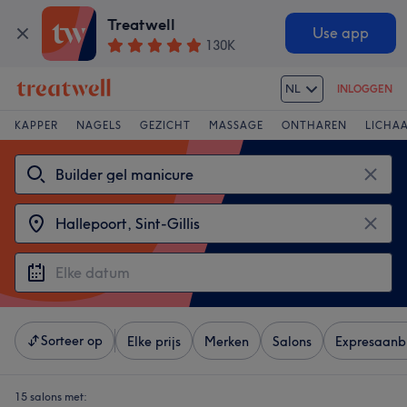
Treatwell
Use app
130K
NL
INLOGGEN
KAPPER
NAGELS
GEZICHT
MASSAGE
ONTHAREN
LICHA
Sorteer op
Elke prijs
Merken
Salons
Expresaanb
15 salons met: