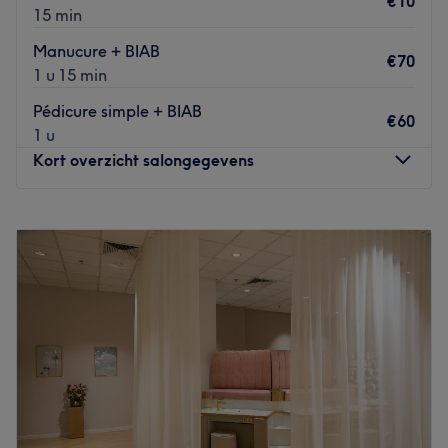
€10
15 min
Go to venue
Manucure + BIAB
€70
1 u 15 min
Pédicure simple + BIAB
€60
1 u
Kort overzicht salongegevens
Maandag
Gesloten
Dinsdag
10:00
–
19:00
Woensdag
10:00
–
19:00
Donderdag
10:00
–
19:00
Vrijdag
10:00
–
19:00
Zaterdag
10:00
–
19:00
Zondag
Gesloten
MS AESTHETIC est un institut de beauté situé en plein
centre de Bruxelles. Nous vous accueillons en FR, EN ,