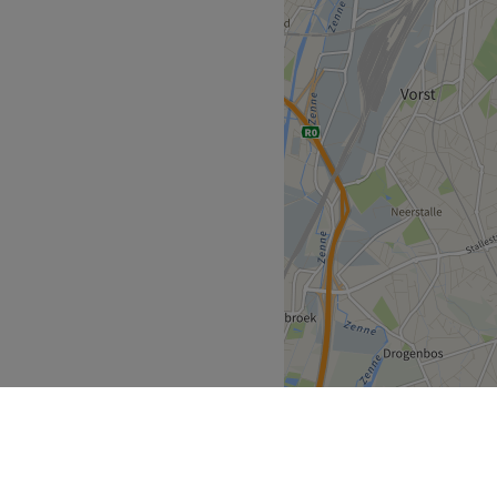
ment à la décoration
re.
dist.
on de coiffure The House of
Go to venue
ent dans un lieu joliment
us reçoit avec le sourire
nalisées tout en répondant
n valeur votre chevelure.
la station de train
ment dans ce salon.
 conviviale et cocooning.
es et les coiffages.