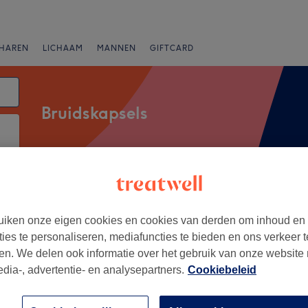
HAREN
LICHAAM
MANNEN
GIFTCARD
Bruidskapsels
Merken
Salons
Expresaanbiedingen
Beoordeling
iken onze eigen cookies en cookies van derden om inhoud en
 Brussel
ties te personaliseren, mediafuncties te bieden en ons verkeer t
en. We delen ook informatie over het gebruik van onze website
+
edia-, advertentie- en analysepartners.
Cookiebeleid
 Salon Spa (Women
−
65 reviews