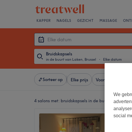
KAPPER
NAGELS
GEZICHT
MASSAGE
ONT
Bruidskapsels
in de buurt van Laken, Brussel
・
Elke datum
Sorteer op
Elke prijs
Voorzieningen
We gebru
4 salons met:
bruidskapsels in de buurt van Laken,
adverten
analyser
social m
Beauty
Only)
4,8