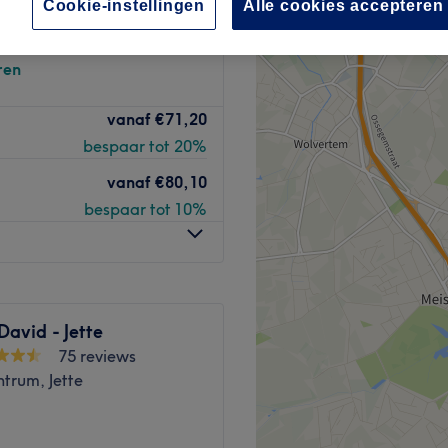
Cookie-instellingen
Alle cookies accepteren
spitaal, Sint-Agatha-
m
ren
vanaf
€71,20
bespaar tot 20%
vanaf
€80,10
bespaar tot 10%
David - Jette
75 reviews
ntrum, Jette