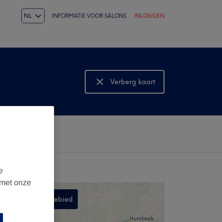
NL
INFORMATIE VOOR SALONS
INLOGGEN
Verberg kaart
Bekijk kaart
e
 met onze
Zoek in dit gebied
,