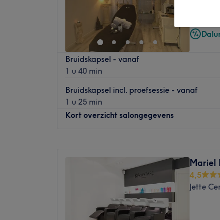
Frans Ho
Berche
Dalu
Bruidskapsel - vanaf
1 u 40 min
Bruidskapsel incl. proefsessie - vanaf
1 u 25 min
Kort overzicht salongegevens
Maandag
Gesloten
Dinsdag
10:00
–
18:00
Mariel 
Woensdag
10:00
–
18:00
4,5
Donderdag
10:00
–
18:00
Jette Ce
Vrijdag
10:00
–
18:00
Zaterdag
10:00
–
18:00
Zondag
10:00
–
18:00