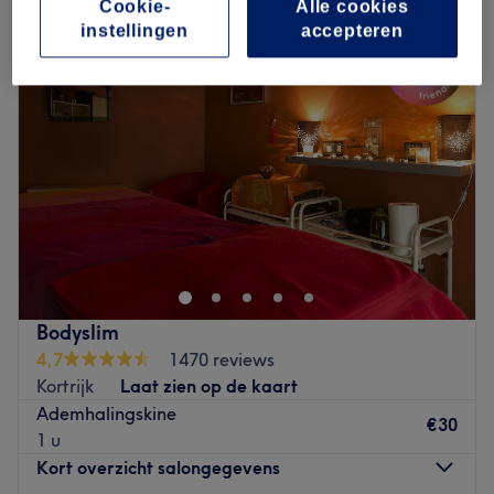
Cookie-
Alle cookies
instellingen
accepteren
Bodyslim
4,7
1470 reviews
Kortrijk
Laat zien op de kaart
Ademhalingskine
€30
1 u
Kort overzicht salongegevens