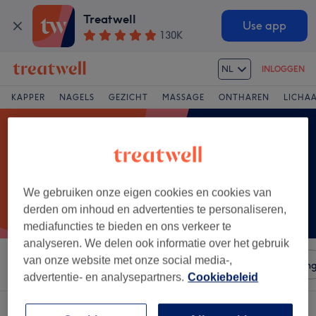
Treatwell
Use app
130K
NL
INLOGGEN
KAPPER
NAGELS
GEZICHT
MASSAGE
ONTHAREN
LICHA
We gebruiken onze eigen cookies en cookies van
derden om inhoud en advertenties te personaliseren,
mediafuncties te bieden en ons verkeer te
analyseren. We delen ook informatie over het gebruik
van onze website met onze social media-,
Sorteer op
Salons
Expresaanbiedingen
Beoordelin
advertentie- en analysepartners.
Cookiebeleid
Een salon met:
black hair in West-Vlaanderen