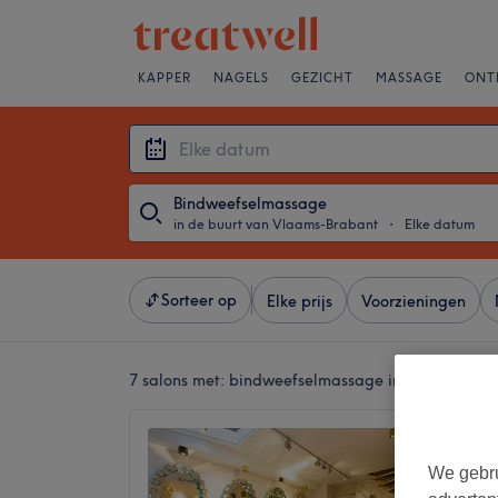
KAPPER
NAGELS
GEZICHT
MASSAGE
ONT
Bindweefselmassage
in de buurt van Vlaams-Brabant
・
Elke datum
Sorteer op
Elke prijs
Voorzieningen
7 salons met:
bindweefselmassage in de buurt va
Javine 
4,5
We gebru
Louise, 