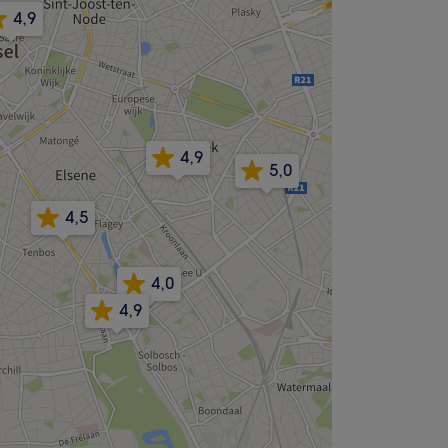
4,9
4,9
5,0
4,5
4,0
4,9