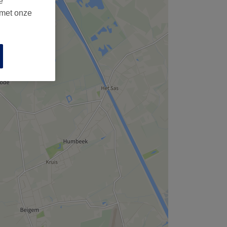
e
 met onze