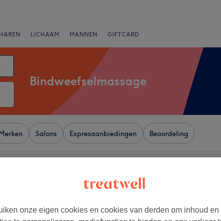
HAREN
LICHAAM
MANNEN
GIFTCARD
Bindweefselmassage
Merken
Salons
Expresaanbiedingen
Beoordeling
n Vlaams-Brabant
+
wellness Louise
1538 reviews
−
iken onze eigen cookies en cookies van derden om inhoud en
Brussel