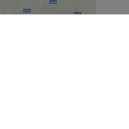
Leaflet
| ©
OpenStreetMap
contributors
Wie zijn wij
Over ons
Join the team
Legal en GDPR
Cookie instellingen