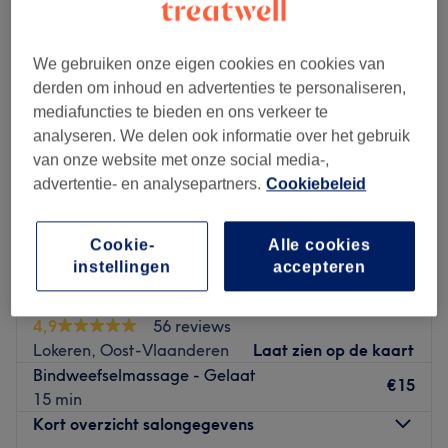
We gebruiken onze eigen cookies en cookies van
derden om inhoud en advertenties te personaliseren,
mediafuncties te bieden en ons verkeer te
analyseren. We delen ook informatie over het gebruik
van onze website met onze social media-,
advertentie- en analysepartners.
Cookiebeleid
Cookie-
Alle cookies
instellingen
accepteren
Glt.skincare
4,9
56 reviews
Lokeren, Oost-Vlaanderen
Laat zien op de kaart
Bindweefselmassage - Gelaat
€15
15 min
Kort overzicht salongegevens