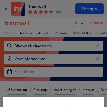
Treatwell
Use app
130K
NL
INLOGGEN
KAPPER
NAGELS
GEZICHT
MASSAGE
ONTHAREN
LICHA
Sorteer op
Elke prijs
Voorzieningen
Merken
Sal
4 salons met:
bindweefselmassage in de buurt van Oost-Vlaanderen