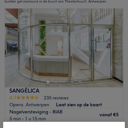
builder gel manicure in de buurt van Theaterbuurt, Antwerpen
SANGÉLICA
4,7
235 reviews
Opera, Antwerpen
Laat zien op de kaart
Nagelversteviging - BIAB
vanaf
€5
5 min - 1 u 15 min
Kort overzicht salongegevens