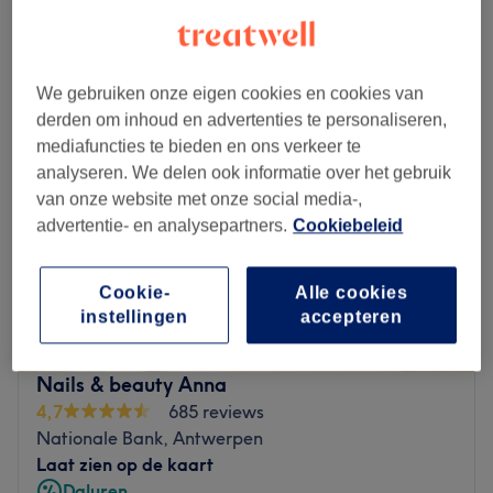
Maandag
08:00
–
21:00
Dinsdag
08:00
–
21:00
We gebruiken onze eigen cookies en cookies van
Woensdag
08:00
–
21:00
derden om inhoud en advertenties te personaliseren,
Donderdag
08:00
–
21:00
mediafuncties te bieden en ons verkeer te
Vrijdag
08:00
–
21:00
analyseren. We delen ook informatie over het gebruik
Zaterdag
08:00
–
21:00
van onze website met onze social media-,
Zondag
10:00
–
20:00
advertentie- en analysepartners.
Cookiebeleid
SANGÉLICA biedt een scala aan behandelingen en
diensten die zijn ontworpen om klanten te helpen zich op
Cookie-
Alle cookies
hun best te voelen.
instellingen
accepteren
Dichtstbijzijnde openbaar vervoer:
De salon is gelegen bij de halte Antwerpen Hessenbrug.
Nails & beauty Anna
4,7
685 reviews
Het team:
Nationale Bank, Antwerpen
De salon heeft een klein team van medewerkers die zorg
Laat zien op de kaart
dragen voor de klanten. Ze zijn professioneel, vriendelijk
Daluren