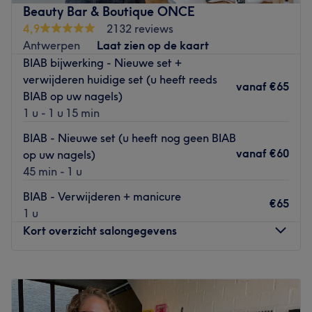
het onderhoud van het platform, zodat alles soepel
Go to venue
Beauty Bar & Boutique ONCE
verloopt.
4,9
2132 reviews
⏳ Niet alle data zijn online zichtbaar – het is de moeite
Antwerpen
Laat zien op de kaart
waard om contact op te nemen.
BIAB bijwerking - Nieuwe set +
verwijderen huidige set (u heeft reeds
💬 Wij reageren snel en persoonlijk ✨
vanaf
€65
BIAB op uw nagels)
💬 WhatsApp: +32 498 68 33 49
1 u - 1 u 15 min
In de salon krijgt U 10% korting bij de eerste inschrijving
BIAB - Nieuwe set (u heeft nog geen BIAB
via WhatsAPP of Instagram. Op elke 5de afspraak krijgt
vanaf
€60
op uw nagels)
U ook 10% korting.
'Daar krijgt U ook toegang tot mij
45 min - 1 u
volledig agenda.
Go to venue
BIAB - Verwijderen + manicure
€65
1 u
Kort overzicht salongegevens
Maandag
09:00
–
18:00
Dinsdag
09:00
–
21:00
Woensdag
09:00
–
18:00