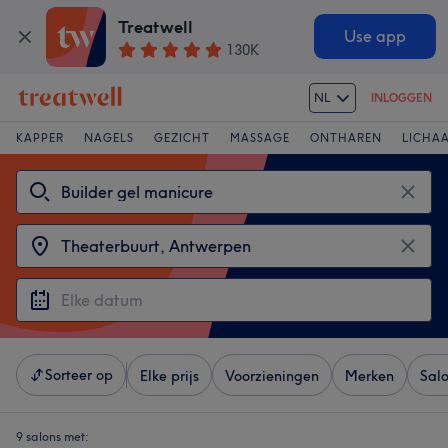
Treatwell
Use app
130K
NL
INLOGGEN
KAPPER
NAGELS
GEZICHT
MASSAGE
ONTHAREN
LICHA
Sorteer op
Elke prijs
Voorzieningen
Merken
Sal
9 salons met: