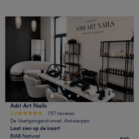
De extra’s: -
Maandag
09:00
–
19:00
Go to venue
Dinsdag
09:00
–
19:00
Woensdag
09:00
–
19:00
Donderdag
09:00
–
19:00
Vrijdag
09:00
–
19:00
Zaterdag
09:00
–
19:00
Zondag
Gesloten
Welkom bij Sofiya NailCare| Kasteelpleinstraat in
Antwerpen. In deze salon kun je terecht voor verschillende
nagelbehandelingen. Het team van Sofiya NailCare
zorgt ervoor dat elke klant zich speciaal voelt. Het team
neemt de tijd voor elke klant en zorgt ervoor dat iedereen
Adri Art Nails
de persoonlijke aandacht krijgt die ze verdienen
.
De
5,0
197 reviews
prachtige, rustige en ontspannen omgeving zorgt ervoor
De Voetgangerstunnel, Antwerpen
dat je je op je gemak voelt tijdens je bezoek aan de
Laat zien op de kaart
salon.
BIAB Naturel