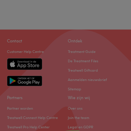
Donderdag
12:00
–
19:30
Vrijdag
11:00
–
18:30
Zaterdag
12:00
–
16:00
Zondag
Gesloten
.
Contact
Ontdek
Go to venue
Customer Help Centre
Treatment Guide
De Treatment Files
Treatwell Giftcard
Aanmelden nieuwsbrief
Sitemap
Partners
Wie zijn wij
Partner worden
Over ons
Treatwell Connect Help Centre
Join the team
Treatwell Pro Help Center
Legal en GDPR