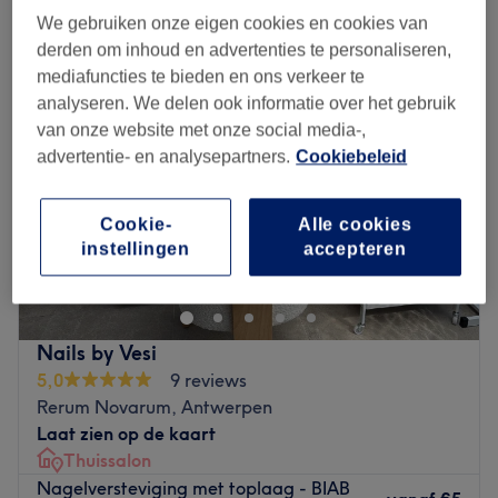
builder gel manicure in de buurt van Brasschaat, Provincie Antwerpen
We gebruiken onze eigen cookies en cookies van
derden om inhoud en advertenties te personaliseren,
mediafuncties te bieden en ons verkeer te
analyseren. We delen ook informatie over het gebruik
van onze website met onze social media-,
advertentie- en analysepartners.
Cookiebeleid
Cookie-
Alle cookies
instellingen
accepteren
Nails by Vesi
5,0
9 reviews
Rerum Novarum, Antwerpen
Laat zien op de kaart
Thuissalon
Nagelversteviging met toplaag - BIAB