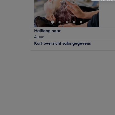
Halflang haar
4 uur
Kort overzicht salongegevens
Maandag
Gesloten
Dinsdag
Gesloten
Woensdag
09:00
–
12:00
Donderdag
09:00
–
15:00
Vrijdag
13:00
–
17:00
Zaterdag
10:00
–
18:00
Zondag
Gesloten
.