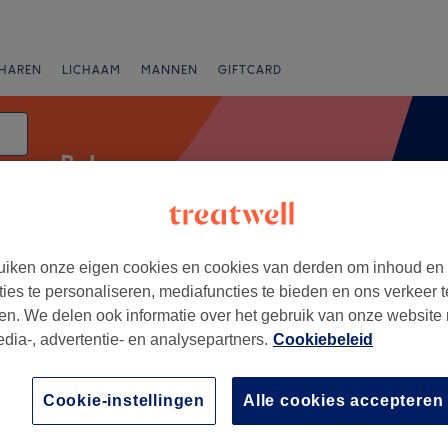
HAREN
LICHAAM
MANNEN
GIFTCARD
Balayage
iken onze eigen cookies en cookies van derden om inhoud en
Beoordeling
ties te personaliseren, mediafuncties te bieden en ons verkeer t
en. We delen ook informatie over het gebruik van onze website
edia-, advertentie- en analysepartners.
Cookiebeleid
eren
+
r Zeynep CommV
Cookie-instellingen
Alle cookies accepteren
84 reviews
−
, Oost-Vlaanderen