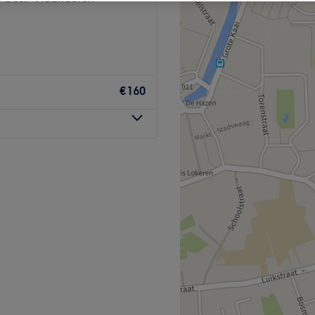
€160
Go to venue