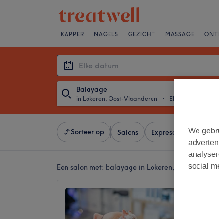
KAPPER
NAGELS
GEZICHT
MASSAGE
ONT
Balayage
in Lokeren, Oost-Vlaanderen
・
Elke datum
We gebru
Sorteer op
Salons
Expresaanbiedingen
adverten
analyser
social m
Een salon met:
balayage in Lokeren, Oost-Vlaand
Kapste
4,9
Lokeren