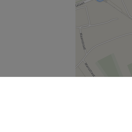
nderen
Lokeren
>