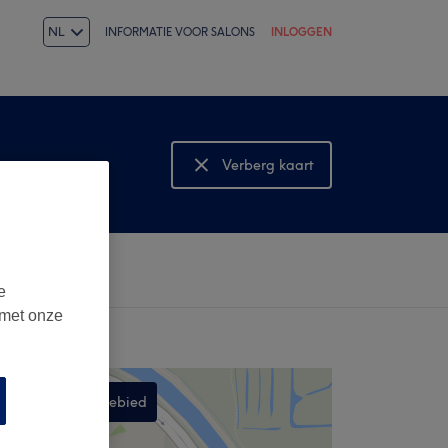
NL
INFORMATIE VOOR SALONS
INLOGGEN
Verberg kaart
Bekijk kaart
e
 met onze
Zoek in dit gebied
,