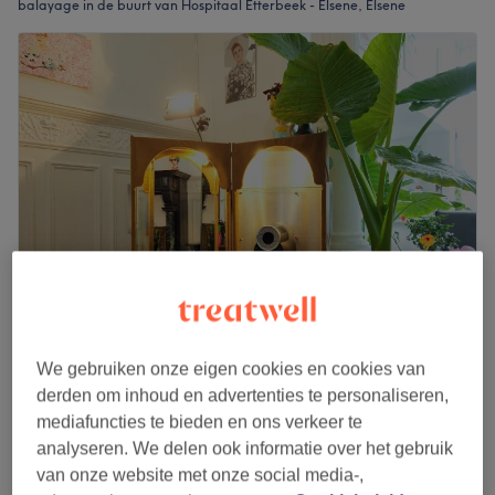
balayage in de buurt van Hospitaal Etterbeek - Elsene, Elsene
SUPERFRESCO Hair Room
We gebruiken onze eigen cookies en cookies van
5,0
31 reviews
derden om inhoud en advertenties te personaliseren,
Saint-Pierre, Etterbeek
Laat zien op de kaart
mediafuncties te bieden en ons verkeer te
Thuissalon
analyseren. We delen ook informatie over het gebruik
Balayage
€145
van onze website met onze social media-,
2 uur