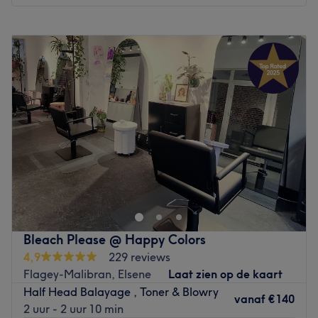
NB: Au salon, on vous accueille en français, néerlandais,
Maandag
09:00
–
16:30
anglais, espagnol et arabe.
Dinsdag
09:00
–
16:30
Go to venue
Woensdag
Gesloten
Donderdag
09:00
–
16:30
Vrijdag
09:00
–
20:00
Zaterdag
09:00
–
20:00
Zondag
Gesloten
Installé à Ixelles, venez découvrir le salon de coiffure
Caroline K ! Vous profiterez d'un agréable moment dans
un lieu joliment décoré où vous vous sentirez bien.
Caroline vous reçoit avec le sourire pour vous proposer
des prestations personnalisées tout en répondant à vos
Bleach Please @ Happy Colors
besoins, afin de sublimer et mettre en valeur votre
4,9
229 reviews
chevelure.
Flagey-Malibran, Elsene
Laat zien op de kaart
Half Head Balayage , Toner & Blowry
Transport public le plus proche
vanaf
€140
2 uur - 2 uur 10 min
Le métro Roffiaen est uniquement à une minute à pied du