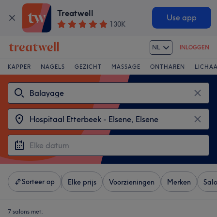
Treatwell
Use app
130K
NL
INLOGGEN
KAPPER
NAGELS
GEZICHT
MASSAGE
ONTHAREN
LICHA
Sorteer op
Elke prijs
Voorzieningen
Merken
Sal
7 salons met: