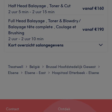
salon.
Half Head Balayage , Toner & Cut
vanaf
€160
2 uur 5 min - 2 uur 15 min
L’équipe
C'est Caroline qui vous accueille chaleureusement dans
Full Head Balayage , Toner & Blowdry /
ce salon.
Balayage tête complete , Coulage et
vanaf
€190
Brushing
Nos coups de cœur :
2 uur - 2 uur 10 min
L’atmosphère : le salon offre une ambiance conviviale et
Kort overzicht salongegevens
cocooning.
Les spécialités de l’établissement : les coupes et les
Maandag
Gesloten
coiffages.
Dinsdag
11:00
–
18:00
Treatwell
België
Brussel Hoofdstedelijk Gewest
>
>
>
La marque utilisée : Alline.
Woensdag
11:00
–
18:00
Elsene
Elsene - East
Hospitaal Etterbeek - Elsene
>
>
Go to venue
Donderdag
11:00
–
18:00
Vrijdag
11:00
–
18:00
Zaterdag
11:00
–
17:00
Zondag
Gesloten
EN :
Contact
Ontdek