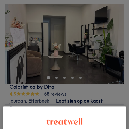
Coloristica by Dita
4,9
58 reviews
Jourdan, Etterbeek
Laat zien op de kaart
Balayage
vanaf
€99
1 u 40 min - 2 uur 10 min
Kort overzicht salongegevens