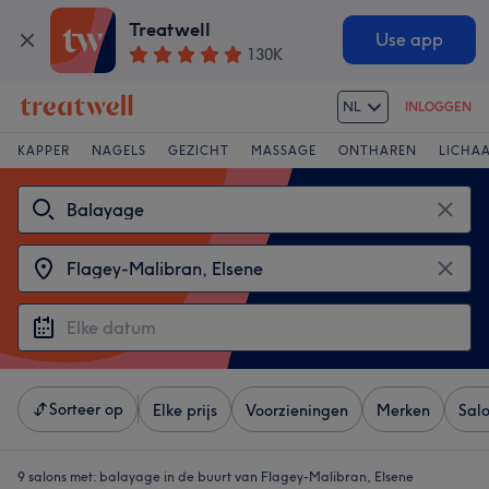
Treatwell
Use app
130K
NL
INLOGGEN
KAPPER
NAGELS
GEZICHT
MASSAGE
ONTHAREN
LICHA
Sorteer op
Elke prijs
Voorzieningen
Merken
Sal
9 salons met:
balayage in de buurt van Flagey-Malibran, Elsene