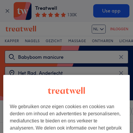
Treatwell
Use app
130K
NL
INLOGGEN
KAPPER
NAGELS
GEZICHT
MASSAGE
ONTHAREN
LICHA
We gebruiken onze eigen cookies en cookies van
Sorteer op
Elke prijs
Salons
Expresaanbiedingen
derden om inhoud en advertenties te personaliseren,
mediafuncties te bieden en ons verkeer te
analyseren. We delen ook informatie over het gebruik
2 salons met: