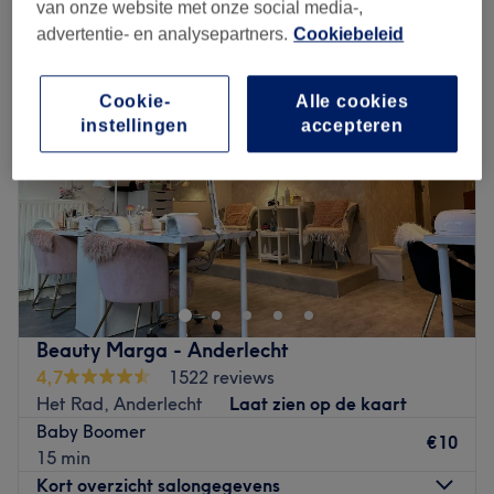
babyboom manicure in de buurt van Het Rad, Anderlecht
van onze website met onze social media-,
advertentie- en analysepartners.
Cookiebeleid
Cookie-
Alle cookies
instellingen
accepteren
Beauty Marga - Anderlecht
4,7
1522 reviews
Het Rad, Anderlecht
Laat zien op de kaart
Baby Boomer
€10
15 min
Kort overzicht salongegevens