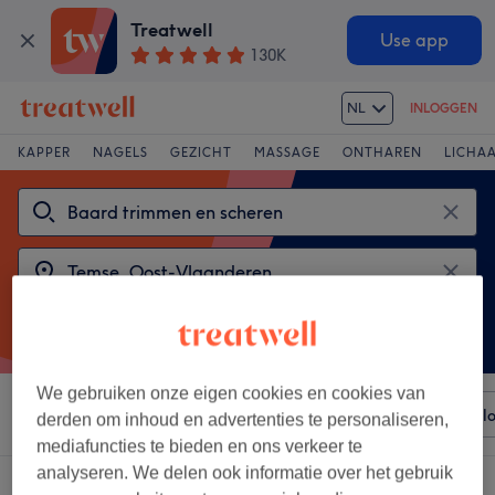
Treatwell
Use app
130K
NL
INLOGGEN
KAPPER
NAGELS
GEZICHT
MASSAGE
ONTHAREN
LICHA
We gebruiken onze eigen cookies en cookies van
Sorteer op
Elke prijs
Voorzieningen
Merken
Sal
derden om inhoud en advertenties te personaliseren,
mediafuncties te bieden en ons verkeer te
analyseren. We delen ook informatie over het gebruik
2 salons met: