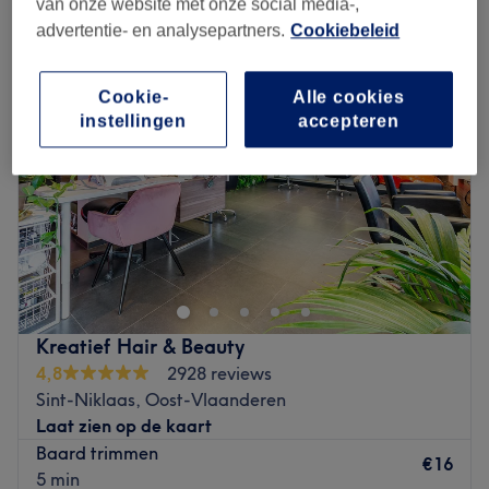
van onze website met onze social media-,
baard trimmen en scheren in de buurt van Temse, Oost-Vlaanderen
advertentie- en analysepartners.
Cookiebeleid
Cookie-
Alle cookies
instellingen
accepteren
Kreatief Hair & Beauty
4,8
2928 reviews
Sint-Niklaas, Oost-Vlaanderen
Laat zien op de kaart
Baard trimmen
€16
5 min