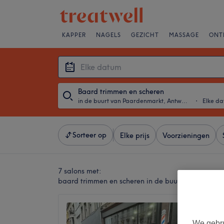
KAPPER
NAGELS
GEZICHT
MASSAGE
ONT
Baard trimmen en scheren
in de buurt van Paardenmarkt, Antwerpen
・
Elke d
Sorteer op
Elke prijs
Voorzieningen
7 salons met:
baard trimmen en scheren in de buurt van Paard
Barber
4,8
We gebru