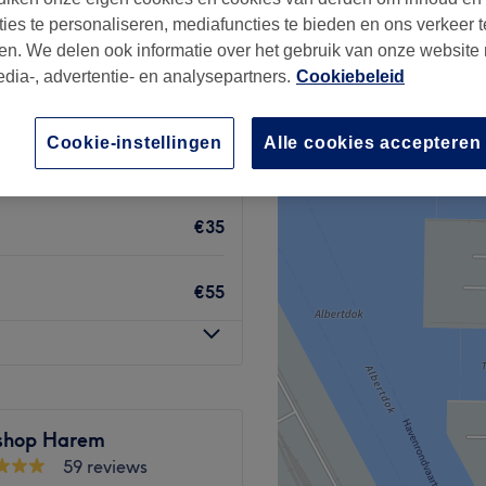
ieuwstraat, Antwerpen
ties te personaliseren, mediafuncties te bieden en ons verkeer t
en. We delen ook informatie over het gebruik van onze website
edia-, advertentie- en analysepartners.
Cookiebeleid
Cookie-instellingen
Alle cookies accepteren
€40
€35
€55
shop Harem
59 reviews