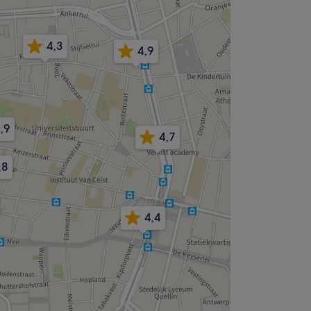
4,3
4,9
,9
4,7
,8
4,4