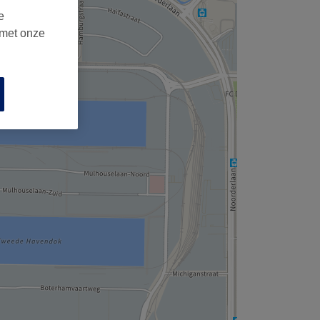
,
e
 met onze