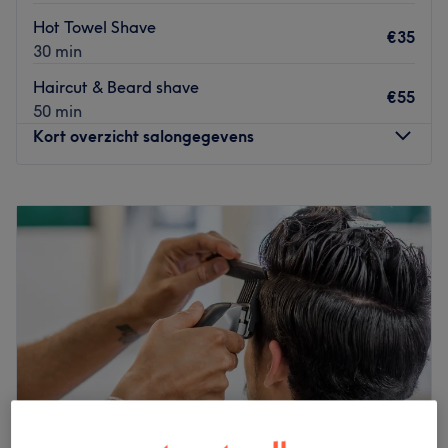
Hot Towel Shave
€35
30 min
Haircut & Beard shave
€55
50 min
Kort overzicht salongegevens
Maandag
Gesloten
Dinsdag
10:00
–
18:30
Woensdag
10:00
–
19:00
Donderdag
10:00
–
19:00
Vrijdag
10:00
–
19:00
Zaterdag
10:00
–
19:30
Zondag
13:00
–
17:00
Barber Buzzy is een barbershop gevestigd in Antwerpen.
Deze salon is een plek waar klanten kunnen genieten van
een breed scala aan diensten, aangeboden door een