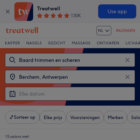
Treatwell
Use app
130K
NL
INLOGGEN
KAPPER
NAGELS
GEZICHT
MASSAGE
ONTHAREN
LICHA
Sorteer op
Elke prijs
Voorzieningen
Merken
Sal
15 salons met: