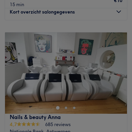
€10
15 min
nieuwste trends en ontwikkelingen in het kappersvak en
Kort overzicht salongegevens
het motto van NotAnotherStore! luidt dan ook: "We don't
imitate, we innovate."
Maandag
Gesloten
Let op: in het salon kan niet met bancontact worden
Dinsdag
09:00
–
17:45
betaald.
Woensdag
09:00
–
17:45
Go to venue
Donderdag
09:00
–
17:45
Vrijdag
09:00
–
17:45
Zaterdag
09:00
–
17:45
Zondag
Gesloten
In het prachtige Centraal Station van Antwerpen vind je
Hairtalk Station. Wachten op de trein was nog nooit zo
fijn. Geniet van de gezellige sfeer, een bakje koffie, een
leuke babbel en een snit die perfect bij je past. Vanaf nu
kan je bij ons ook terecht voor pedicure, zodat je niet
Nails & beauty Anna
alleen met een frisse coupe, maar ook met verzorgde
4,7
685 reviews
voeten weer verder kan. Exclusief voor vrouwen.
Nationale Bank, Antwerpen