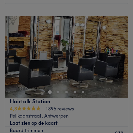
Maandag
Gesloten
Dinsdag
09:00
–
19:00
Woensdag
08:30
–
19:00
Donderdag
09:00
–
19:00
Vrijdag
09:00
–
19:00
Zaterdag
08:00
–
17:00
Zondag
Gesloten
Gelegen in het historisch centrum van Antwerpen vind je
NotAnotherStore! Alle kappers staan maar al te graag
voor je klaar om je een coupe te geven dat je look
completeert. Bij NotAnotherStore! is er geen gebrek aan
vakkennis en talent, want NotAnotherStore! heeft
Hairtalk Station
meermaals de eerste prijs binnengesleept voor onder
4,8
1396 reviews
andere de titels Best Women & Men Hairdresser of the
Pelikaanstraat, Antwerpen
Year en Colorist of the Year. Toni is tevens de eerste
Laat zien op de kaart
Belgische kapper met een eervolle vermelding in de Hall
Baard trimmen
of Fame. Dit salon met internationale allure volgt de