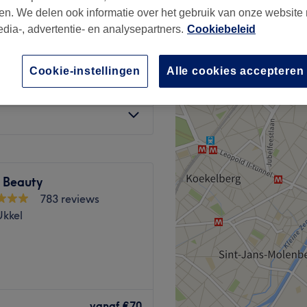
en. We delen ook informatie over het gebruik van onze website
edia-, advertentie- en analysepartners.
Cookiebeleid
Cookie-instellingen
Alle cookies accepteren
vanaf
€55
 Beauty
783 reviews
Ukkel
e beauté installé à
e la place Léon
vanaf
€70