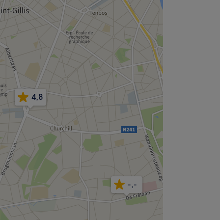
4,8
-,-