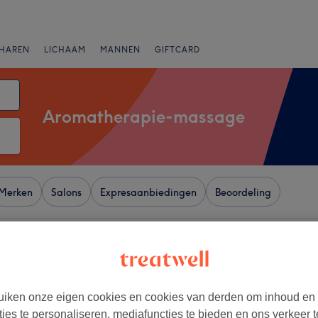
HAREN
LICHAAM
MANNEN
GIFTCARD
Aromatherapie-massage
Merken
Salons
Expresaanbiedingen
Beoordeling
+
 Marga - Uccle
iken onze eigen cookies en cookies van derden om inhoud en
672 reviews
−
ties te personaliseren, mediafuncties te bieden en ons verkeer t