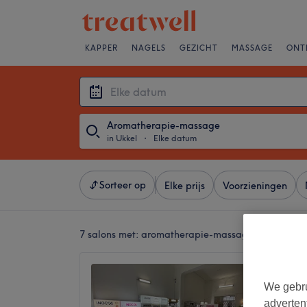
KAPPER
NAGELS
GEZICHT
MASSAGE
ONT
Aromatherapie-massage
in Ukkel
・
Elke datum
Sorteer op
Elke prijs
Voorzieningen
7 salons met:
aromatherapie-massages in Ukkel
Beauty
We gebru
4,8
adverten
Ukkel