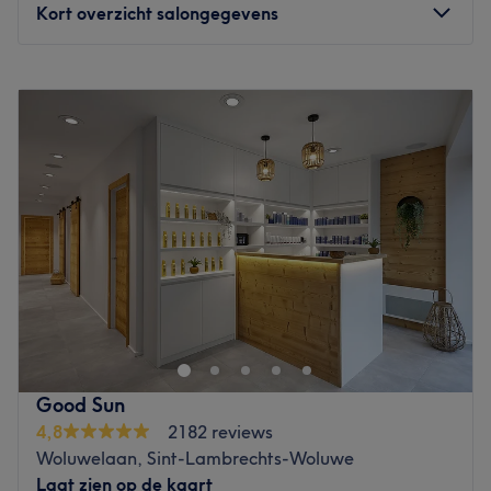
Kort overzicht salongegevens
Maandag
09:00
–
20:00
Dinsdag
09:00
–
20:00
Woensdag
09:00
–
20:00
Donderdag
09:00
–
20:00
Vrijdag
09:00
–
20:00
Zaterdag
09:00
–
20:00
Zondag
12:00
–
19:00
À l'Institut de beauté La Perfection, situé à Woluwe-
Saint-Pierre, c'est un moment de détente et de bien-être
qui vous attend. Cet institut de beauté réalise vos soins
beautés dans une cadre calme et serein. Luanda, notre
esthéticienne diplômée, se fera un plaisir de vous
Good Sun
conseiller et de personnaliser chacun de ses soins en
4,8
2182 reviews
fonction de vos besoins. L'institut est facilement
Woluwelaan, Sint-Lambrechts-Woluwe
accessible en transports en commun avec le métro 1, le
Laat zien op de kaart