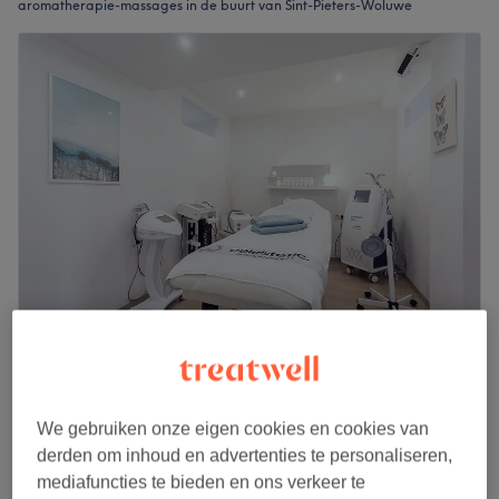
aromatherapie-massages in de buurt van Sint-Pieters-Woluwe
Medic Esthetic
4,8
219 reviews
Stokkel, Sint-Pieters-Woluwe
We gebruiken onze eigen cookies en cookies van
Laat zien op de kaart
derden om inhoud en advertenties te personaliseren,
Massage aux huiles essentielles
€90
mediafuncties te bieden en ons verkeer te
1 u