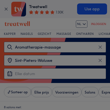
Treatwell
Use app
130K
NL
INLOGGEN
KAPPER
NAGELS
GEZICHT
MASSAGE
ONTHAREN
LICHA
Sorteer op
Elke prijs
Voorzieningen
Salons
Expr
8 salons met: