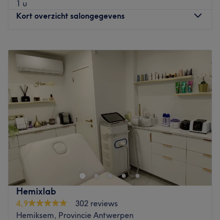
1 u
Kort overzicht salongegevens
Maandag
09:00
–
20:00
Dinsdag
09:00
–
18:00
Woensdag
09:00
–
18:00
Donderdag
09:00
–
20:00
Vrijdag
09:00
–
17:00
Zaterdag
10:00
–
13:00
Zondag
Gesloten
Wil je jezelf compleet in de watten laten leggen? Breng
dan een bezoek aan beautysalon Pure’Loo aan de
Provinciale Steenweg in Schelle. Bij dit salon kun je
terecht voor huidverbetering, lichaamsbehandelingen,
gezichtsbehandelingen, massages, manicure, pedicure
Hemixlab
en veel arrangementen. Je kunt je hier van top tot teen
4,9
302 reviews
onder handen laten nemen. Het team is zeer
Hemiksem, Provincie Antwerpen
gespecialiseerd in alle behandelingen en werkt met