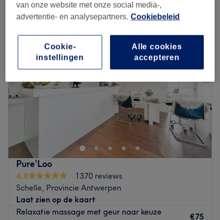
aromatherapie-massages in de buurt van Schelle, Provincie
van onze website met onze social media-,
Antwerpen
advertentie- en analysepartners.
Cookiebeleid
Cookie-
Alle cookies
instellingen
accepteren
Pure'Loo
4,8
1370 reviews
Schelle, Provincie Antwerpen
Laat zien op de kaart
Relaxatie massage met geur naar keuze
€75