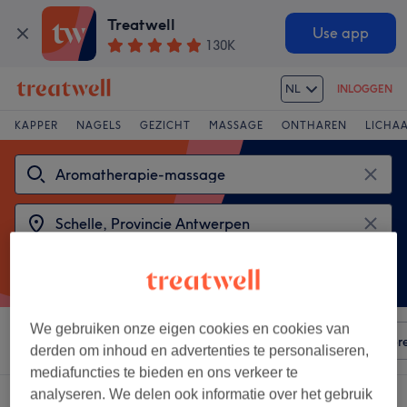
Treatwell
Use app
130K
NL
INLOGGEN
KAPPER
NAGELS
GEZICHT
MASSAGE
ONTHAREN
LICHA
We gebruiken onze eigen cookies en cookies van
Sorteer op
Elke prijs
Voorzieningen
Salons
Expr
derden om inhoud en advertenties te personaliseren,
mediafuncties te bieden en ons verkeer te
analyseren. We delen ook informatie over het gebruik
2 salons met: