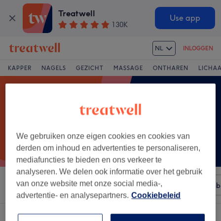
Treatwell
Use app
130K
NL
INLOGGEN
KAPPER
NAGELS
GEZICHT
MASSAGE
ONTHAREN
LICHA
We gebruiken onze eigen cookies en cookies van
derden om inhoud en advertenties te personaliseren,
mediafuncties te bieden en ons verkeer te
analyseren. We delen ook informatie over het gebruik
van onze website met onze social media-,
Sorteer op
Elke prijs
Merken
Salons
Expresaanb
advertentie- en analysepartners.
Cookiebeleid
Een salon met:
aromatherapie-massage in Kristus-Koning, Brugge