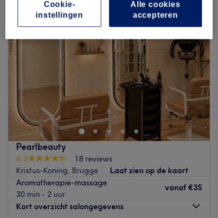
Cookie-
Alle cookies
instellingen
accepteren
Pearlbeauty
4,3
18 reviews
Kristus-Koning, Brugge
Laat zien op de kaart
Aromatherapie-massage
vanaf
€35
30 min - 2 uur
Kort overzicht salongegevens