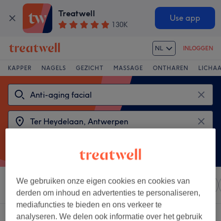
Treatwell
Use app
130K
NL
INLOGGEN
KAPPER
NAGELS
GEZICHT
MASSAGE
ONTHAREN
LICHA
We gebruiken onze eigen cookies en cookies van
Sorteer op
Elke prijs
Salons
Expresaanbiedingen
derden om inhoud en advertenties te personaliseren,
mediafuncties te bieden en ons verkeer te
2 salons met:
analyseren. We delen ook informatie over het gebruik