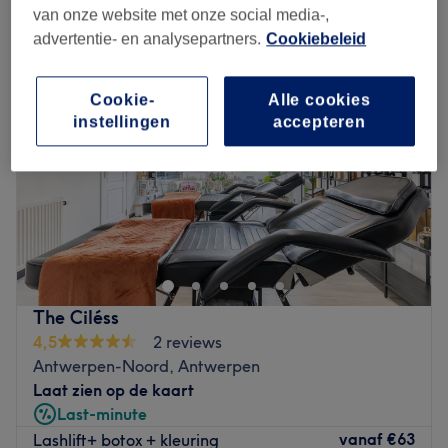
niet-chirurgische facelifts in de buurt van Ter Heydelaan, Antwerpen
van onze website met onze social media-,
advertentie- en analysepartners.
Cookiebeleid
Cookie-
Alle cookies
instellingen
accepteren
The Ciléss
4,5
2 reviews
Antwerpen-Noord, Antwerpen
Laat zien op de kaart
Last-minute
vanaf
€63
Lashlift+ botox + kleuring