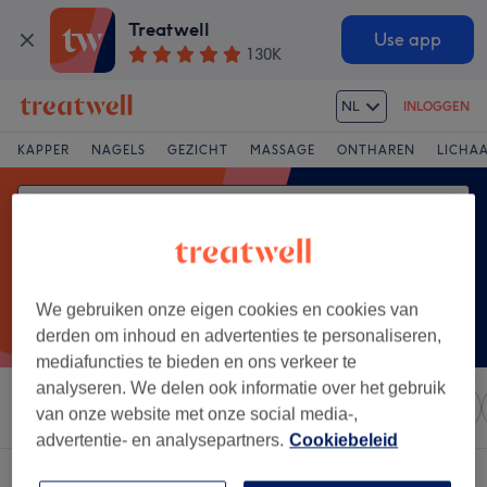
Treatwell
Use app
130K
NL
INLOGGEN
KAPPER
NAGELS
GEZICHT
MASSAGE
ONTHAREN
LICHA
We gebruiken onze eigen cookies en cookies van
derden om inhoud en advertenties te personaliseren,
mediafuncties te bieden en ons verkeer te
analyseren. We delen ook informatie over het gebruik
Sorteer op
Elke prijs
Salons
Expresaanbiedingen
van onze website met onze social media-,
advertentie- en analysepartners.
Cookiebeleid
Een salon met:
anti-aging facial in Sint-Martens-Latem, Gent