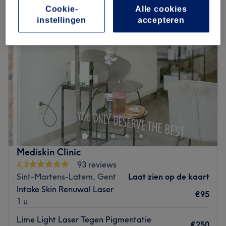
Cookie-
Alle cookies
instellingen
accepteren
Mediskin Clinic
4,8
93 reviews
Sint-Martens-Latem, Gent
Laat zien op de kaart
Intake Skin Renuwal Laser
€95
1 u
Lime Light Laser Tegen Pigmentatie
€250