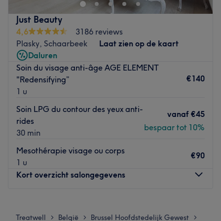
soins personnalisés et protocoles de régénération, nous
aidons votre corps et votre esprit à rester
vital, énergique
Go to venue
Just Beauty
et harmonieux
.
4,6
3186 reviews
Go to venue
Plasky, Schaarbeek
Laat zien op de kaart
Daluren
Soin du visage anti-âge AGE ELEMENT
€140
"Redensifying”
1 u
Soin LPG du contour des yeux anti-
vanaf
€45
rides
bespaar tot 10%
30 min
Mesothérapie visage ou corps
€90
1 u
Kort overzicht salongegevens
Maandag
08:30
–
20:00
Dinsdag
08:30
–
20:00
Treatwell
België
Brussel Hoofdstedelijk Gewest
>
>
>