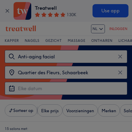
Treatwell
Use app
130K
NL
INLOGGEN
KAPPER
NAGELS
GEZICHT
MASSAGE
ONTHAREN
LICHA
Sorteer op
Elke prijs
Voorzieningen
Merken
Sal
15 salons met: