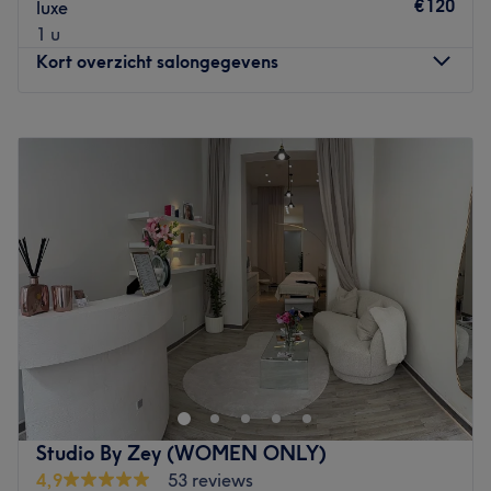
€120
luxe
1 u
Kort overzicht salongegevens
Maandag
09:00
–
19:00
Dinsdag
09:00
–
19:00
Woensdag
09:00
–
19:00
Donderdag
09:00
–
19:00
Vrijdag
09:00
–
19:00
Zaterdag
09:00
–
20:00
Zondag
13:00
–
19:00
Sérénissime Esthetic est un institut de beauté situé à
Bruxelles, dans le quartier Européen. C'est un lieu dédié à
la beauté et au bien-être, où chaque client est pris en
charge avec soin et attention. Octroyez-vous un moment
de détente autour d'un massage, épilation, ou bien d'un
Studio By Zey (WOMEN ONLY)
soin du visage.
4,9
53 reviews