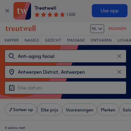
Treatwell
Use app
130K
NL
INLOGGEN
KAPPER
NAGELS
GEZICHT
MASSAGE
ONTHAREN
LICHA
Sorteer op
Elke prijs
Voorzieningen
Merken
Sal
6 salons met: