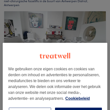
niet-chirurgische facelifts in de buurt van Antwerpen District,
Antwerpen
We gebruiken onze eigen cookies en cookies van
derden om inhoud en advertenties te personaliseren,
mediafuncties te bieden en ons verkeer te
Nails & beauty Anna
analyseren. We delen ook informatie over het gebruik
4,7
684 reviews
van onze website met onze social media-,
Nationale Bank, Antwerpen
advertentie- en analysepartners.
Cookiebeleid
Laat zien op de kaart
Gelaatsverzorging classic deluxe &
€96