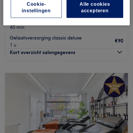
microneedling
Cookie-
Alle cookies
€120
1 u
instellingen
accepteren
Gelaatsverzorging classic essential
€70
45 min
Gelaatsverzorging classic deluxe
€90
1 u
Kort overzicht salongegevens
Maandag
09:00
–
18:00
Dinsdag
07:30
–
19:00
Woensdag
Gesloten
Donderdag
07:30
–
19:00
Vrijdag
07:30
–
19:00
Zaterdag
07:30
–
18:00
Zondag
Gesloten
Nails & beauty Anna met bijzonder interesse in anti
aging en esthetic is gevestigd in een bekende salon