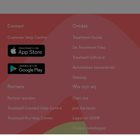
Zaterdag
10:00
–
16:00
Zondag
Gesloten
Sfeer in de salon: Oase van rust Team: lissanailedit,
Contact
Ontdek
laserstudioantwerpen
Customer Help Centre
Treatment Guide
Producten: REVADERM
De Treatment Files
Ervaring: Ornella Sbaglia, 5 jaar ervaring
Treatwell Giftcard
Specialiteit: Anti-aging
Aanmelden nieuwsbrief
Vervoer: Bus 32
Sitemap
Extra's: Luxe staat op nummer 1
Partners
Wie zijn wij
Go to venue
Partner worden
Over ons
Treatwell Connect Help Centre
Join the team
Treatwell Pro Help Center
Legal en GDPR
Cookie instellingen