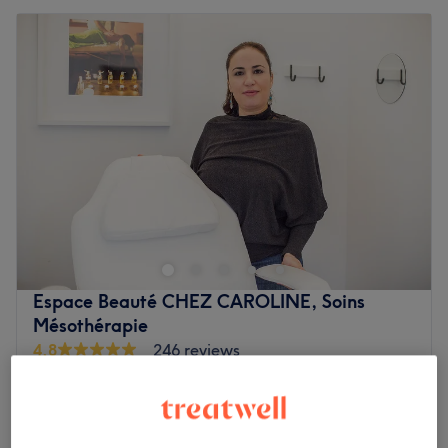
Espace Beauté CHEZ CAROLINE, Soins
Mésothérapie
4,8
246 reviews
Georges Henri, Sint-Lambrechts-Woluwe
Laat zien op de kaart
Radiofréquence corps( ANTI CELLULITE ET
€60
RELACHEMENT DE LA PEAU)