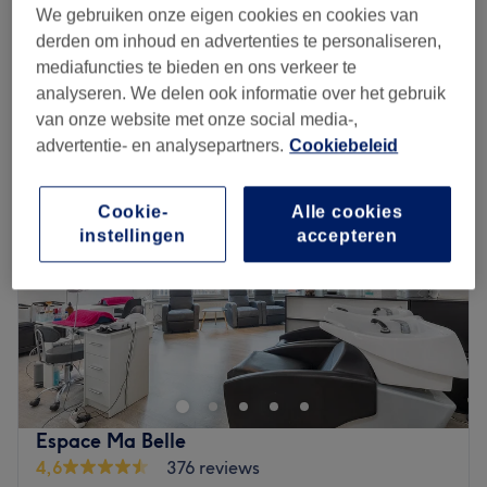
We gebruiken onze eigen cookies en cookies van
40 min
derden om inhoud en advertenties te personaliseren,
Kort overzicht salongegevens
mediafuncties te bieden en ons verkeer te
analyseren. We delen ook informatie over het gebruik
Maandag
11:00
–
19:00
van onze website met onze social media-,
Dinsdag
11:00
–
19:00
advertentie- en analysepartners.
Cookiebeleid
Woensdag
Gesloten
Donderdag
11:00
–
19:00
Cookie-
Alle cookies
Vrijdag
11:00
–
19:00
instellingen
accepteren
Zaterdag
11:00
–
19:00
Zondag
12:00
–
19:00
Bienvenue chez CAROLINE Espace Beauté, votre nouvel
havre de détente installé à Bruxelles. Offrant des
prestations personnalisées, cet institut propose une
gamme variée de soins esthétiques et de bien-être pour
répondre à tous vos besoins. Caroline, experte qualifiée,
Espace Ma Belle
vous accueille avec professionnalisme et met tout en
4,6
376 reviews
œuvre pour vous offrir une expérience unique et