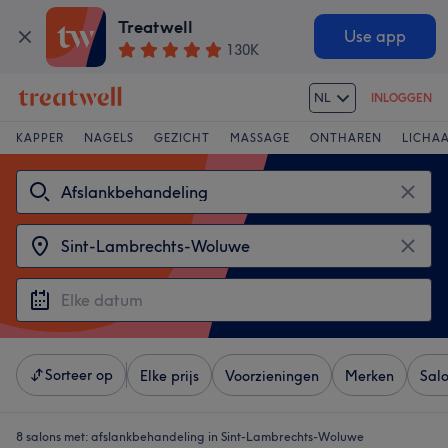
Treatwell
Use app
130K
NL
INLOGGEN
KAPPER
NAGELS
GEZICHT
MASSAGE
ONTHAREN
LICHA
Sorteer op
Elke prijs
Voorzieningen
Merken
Sal
8 salons met:
afslankbehandeling in Sint-Lambrechts-Woluwe