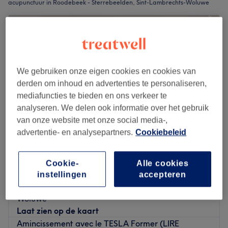
acupunctuur in Roodebeek - Sterrebeelden, Sint-Lambrechts-Woluwe
We gebruiken onze eigen cookies en cookies van
derden om inhoud en advertenties te personaliseren,
mediafuncties te bieden en ons verkeer te
analyseren. We delen ook informatie over het gebruik
van onze website met onze social media-,
advertentie- en analysepartners.
Cookiebeleid
Soft Touch Laser Care - Woluwe
Cookie-
Alle cookies
4,9
73 reviews
instellingen
accepteren
Roodebeek - Sterrebeelden, Sint-Lambrechts-
Woluwe
Laat zien op de kaart
Amincissement avec le TESLA Former (LIRE