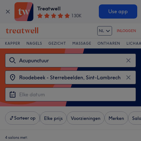
Treatwell
Use app
130K
NL
INLOGGEN
KAPPER
NAGELS
GEZICHT
MASSAGE
ONTHAREN
LICHA
Sorteer op
Elke prijs
Voorzieningen
Merken
Sal
4 salons met: