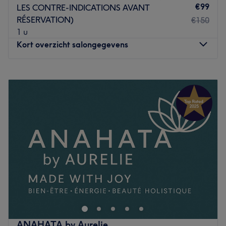
€99
LES CONTRE-INDICATIONS AVANT
RÉSERVATION)
€150
1 u
Kort overzicht salongegevens
Maandag
16:00
–
21:00
Dinsdag
16:00
–
21:00
Woensdag
12:00
–
18:00
Donderdag
17:00
–
20:30
Vrijdag
17:00
–
20:30
Zaterdag
10:00
–
18:00
Zondag
Gesloten
Soft Touch Lasercare est un institut de beauté situé
Woluwe-Saint-Lambert, dans le quartier de Roodebeek-
Constellations. Venez découvrir les soins que cet
établissement vous propose tels que l'Hydrafacial®, le
Tesla Former et le laser médical Lightsheer, une
ANAHATA by Aurelie