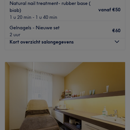
Natural nail treatment- rubber base (
vanaf
€50
biab)
1 u 20 min - 1 u 40 min
Gelnagels - Nieuwe set
€60
2 uur
Kort overzicht salongegevens
Maandag
09:00
–
11:15
Dinsdag
09:00
–
15:15
Woensdag
Gesloten
Donderdag
09:00
–
15:30
Vrijdag
09:00
–
15:45
Zaterdag
Gesloten
Zondag
Gesloten
Schoonheidssalon E-Belle is the place to be in Brugge als
het gaat om nagel- en beautybehandelingen. Eigenares
Evelien is gespecialiseerd in alles omtrent nagelstyling; je