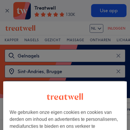
Treatwell
Use app
130K
NL
INLOGGEN
KAPPER
NAGELS
GEZICHT
MASSAGE
ONTHAREN
LICHA
Sorteer op
Elke prijs
Voorzieningen
Salons
Expr
We gebruiken onze eigen cookies en cookies van
derden om inhoud en advertenties te personaliseren,
mediafuncties te bieden en ons verkeer te
2 salons met:
gelnagels in de buurt van Sint-Andries, Brugge