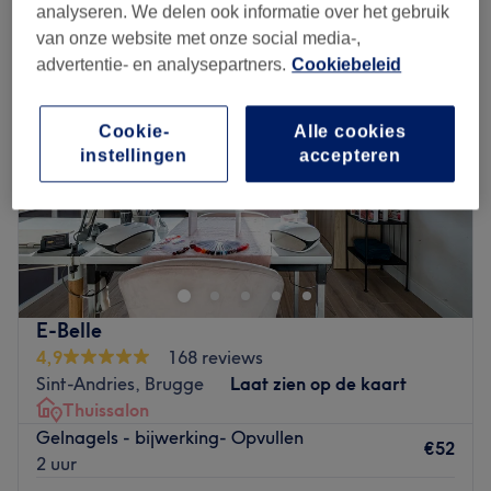
analyseren. We delen ook informatie over het gebruik
van onze website met onze social media-,
advertentie- en analysepartners.
Cookiebeleid
Cookie-
Alle cookies
instellingen
accepteren
E-Belle
4,9
168 reviews
Sint-Andries, Brugge
Laat zien op de kaart
Thuissalon
Gelnagels - bijwerking- Opvullen
€52
2 uur