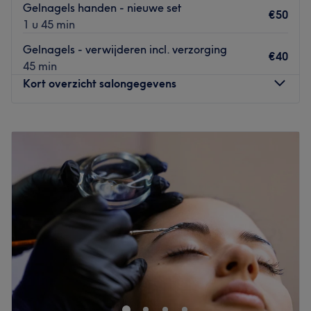
Gelnagels handen - nieuwe set
€50
1 u 45 min
Gelnagels - verwijderen incl. verzorging
€40
45 min
Kort overzicht salongegevens
Maandag
09:00
–
16:00
Dinsdag
09:00
–
16:00
Woensdag
09:00
–
12:00
Donderdag
09:00
–
16:00
Vrijdag
09:00
–
16:00
Zaterdag
Gesloten
Zondag
Gesloten
ondernemingsnummer: 0607839909
Bij K-nails in Bonheiden kom je voor hand- en
nagelverzorging. Je handen hebben dagelijks meer