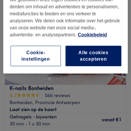
derden om inhoud en advertenties te personaliseren,
mediafuncties te bieden en ons verkeer te
analyseren. We delen ook informatie over het gebruik
van onze website met onze social media-,
advertentie- en analysepartners.
Cookiebeleid
Cookie-
Alle cookies
instellingen
accepteren
K-nails Bonheiden
4,7
566 reviews
Bonheiden, Provincie Antwerpen
Laat zien op de kaart
Gelnagels - bijwerken
vanaf
€1
30 min - 1 u 30 min