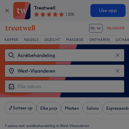
Treatwell
Use app
130K
NL
INLOGGEN
KAPPER
NAGELS
GEZICHT
MASSAGE
ONTHAREN
LICHA
Sorteer op
Elke prijs
Merken
Salons
Expresaanb
7 salons met:
acnébehandeling in West-Vlaanderen