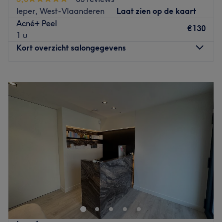
Ieper, West-Vlaanderen
Laat zien op de kaart
Acné+ Peel
€130
1 u
Kort overzicht salongegevens
Maandag
09:00
–
19:00
Dinsdag
09:00
–
19:00
Woensdag
09:00
–
19:00
Donderdag
09:00
–
19:00
Vrijdag
09:00
–
19:00
Zaterdag
09:00
–
13:00
Zondag
Gesloten
Esthetiek Inge in Ieper is een gezellige en professionele
schoonheidssalon waar zorg en comfort centraal staan,
met als doel klanten te laten ontspannen en hun huid
naar een hoger niveau te tillen.