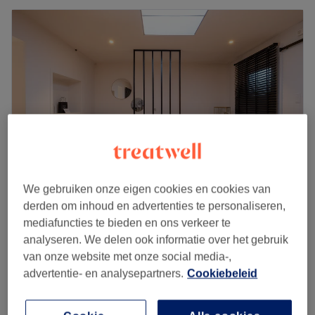
We gebruiken onze eigen cookies en cookies van
derden om inhoud en advertenties te personaliseren,
Coquette Rosette
mediafuncties te bieden en ons verkeer te
4,9
145 reviews
analyseren. We delen ook informatie over het gebruik
Magdalena, Brugge
Laat zien op de kaart
van onze website met onze social media-,
Gelaatsbehandeling - Excellence Marine
advertentie- en analysepartners.
Cookiebeleid
€112
essence
1 u
Kort overzicht salongegevens