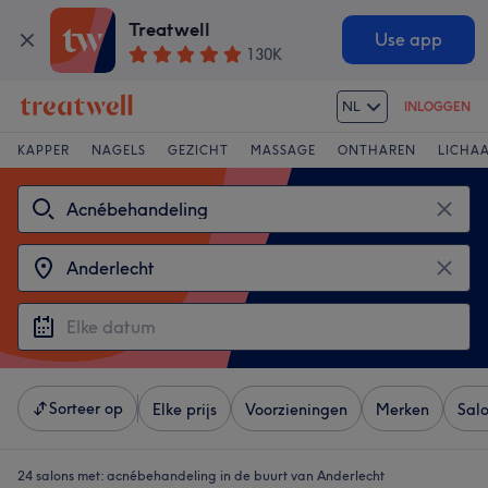
Treatwell
Use app
130K
NL
INLOGGEN
KAPPER
NAGELS
GEZICHT
MASSAGE
ONTHAREN
LICHA
Sorteer op
Elke prijs
Voorzieningen
Merken
Sal
24 salons met:
acnébehandeling in de buurt van Anderlecht