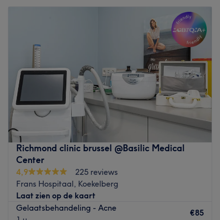
Dinsdag
10:00
–
19:00
Woensdag
10:00
–
19:00
Donderdag
10:00
–
19:00
Vrijdag
10:00
–
19:00
Zaterdag
10:00
–
19:00
Zondag
Gesloten
DR Clinica est un centre dermo-médical situé dans le
quartier de Saint-Gilles à Bruxelles, non loin du
boulevard de Waterloo. Ce centre est spécialisé dans la
prise en charge et le traitement des affections cutanées
et offre un large éventail de services médicaux et
Richmond clinic brussel @Basilic Medical
esthétiques visant à maintenir la santé et la beauté de la
Center
peau. Les locaux sont modernes, propres et conçus pour
4,9
225 reviews
offrir un environnement confortable aux patients.
Frans Hospitaal, Koekelberg
Laat zien op de kaart
Transports publics les plus proches :
Gelaatsbehandeling - Acne
Vous disposez à quelques minutes à pied des stations de
€85
1 u