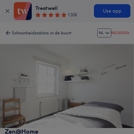
Treatwell
Use app
130K
Schoonheidssalons in de buurt
NL
INLOGGEN
Zen@Home