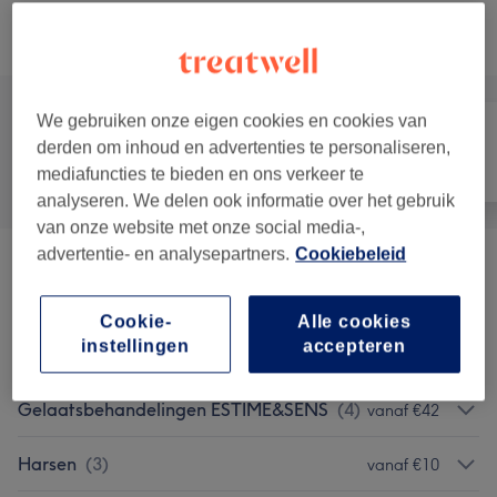
Alle behandelingen
We gebruiken onze eigen cookies en cookies van
derden om inhoud en advertenties te personaliseren,
Alle
Nagels
Ontharen
mediafuncties te bieden en ons verkeer te
analyseren. We delen ook informatie over het gebruik
van onze website met onze social media-,
advertentie- en analysepartners.
Cookiebeleid
Gelaatsbehandelingen
vanaf €10
HYDROPEPTIDE
(
1
)
Cookie-
Alle cookies
instellingen
accepteren
Wimpers En Wenkbrauwen
(
4
)
vanaf €10
Gelaatsbehandelingen ESTIME&SENS
(
4
)
vanaf €42
Harsen
(
3
)
vanaf €10