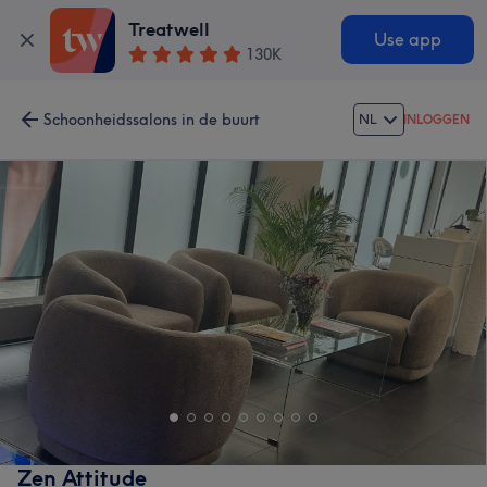
Treatwell
Use app
130K
Schoonheidssalons in de buurt
NL
INLOGGEN
Zen Attitude