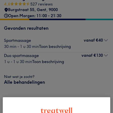
4,6
527 reviews
Burgstraat 55
,
Gent
,
9000
Open Morgen: 11:00 - 21:30
Gevonden resultaten
vanaf
€40
Sportmassage
30 min - 1 u 30 min
Toon beschrijving
vanaf
€130
Duo sportmassage
1 u - 1 u 30 min
Toon beschrijving
Niet wat je zocht?
Alle behandelingen
Massages
(
8
)
vanaf €40
Deel Massages
(
2
)
vanaf €40