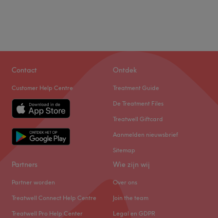
Contact
Ontdek
Customer Help Centre
Treatment Guide
De Treatment Files
Treatwell Giftcard
Aanmelden nieuwsbrief
Sitemap
Partners
Wie zijn wij
Partner worden
Over ons
Treatwell Connect Help Centre
Join the team
Treatwell Pro Help Center
Legal en GDPR