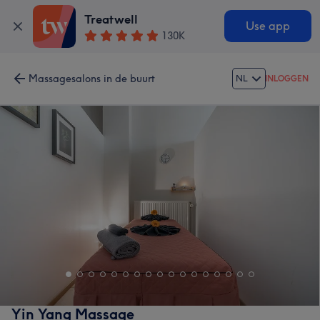
Treatwell
Use app
130K
Massagesalons in de buurt
NL
INLOGGEN
Yin Yang Massage