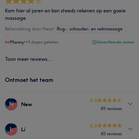
Kom hier al jaren en kan steeds rekenen op een goeie
massage.
Behandeling door New
•
Rug-, schouder- en nekmassage
Manny
•
19 dagen geleden
Geverifieerde review
Toon meer reviews...
Ontmoet het team
4.5
N
New
49 reviews
Behandelingen
4.8
L
Li
45 reviews