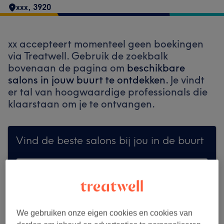
xxx
,
3920
xx accepteert momenteel geen boekingen
via Treatwell. Gebruik de zoekbalk
bovenaan de pagina om
beschikbare
salons in jouw buurt te ontdekken.
Je vindt
er tal van hoogwaardige professionals die
klaarstaan om je te ontvangen.
Vind de beste salons bij jou in de buurt
Zoek op Treatwell
We gebruiken onze eigen cookies en cookies van