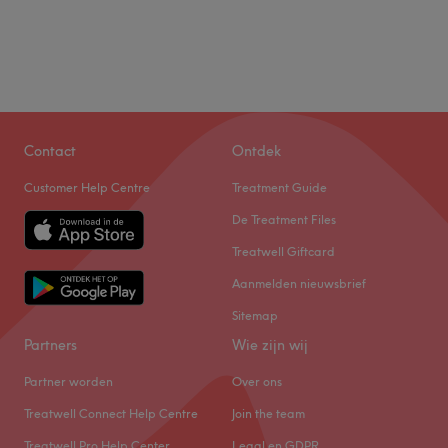
Contact
Ontdek
Customer Help Centre
Treatment Guide
De Treatment Files
Treatwell Giftcard
Aanmelden nieuwsbrief
Sitemap
Partners
Wie zijn wij
Partner worden
Over ons
Treatwell Connect Help Centre
Join the team
Treatwell Pro Help Center
Legal en GDPR