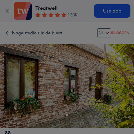
Treatwell
Use app
130K
Nagelstudio's in de buurt
NL
INLOGGEN
xx