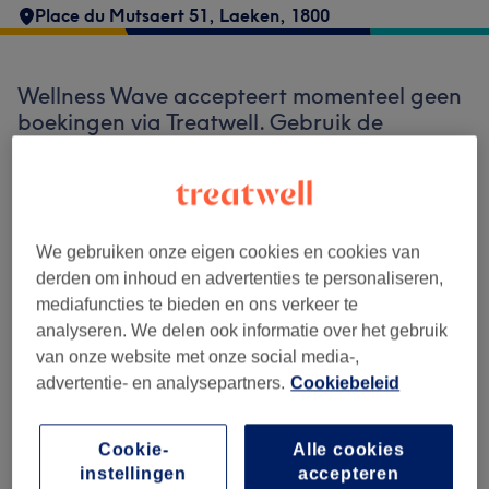
Place du Mutsaert 51
,
Laeken
,
1800
Wellness Wave accepteert momenteel geen
boekingen via Treatwell. Gebruik de
zoekbalk bovenaan de pagina om
beschikbare salons in jouw buurt te
ontdekken.
Je vindt er tal van hoogwaardige
professionals die klaarstaan om je te
ontvangen.
We gebruiken onze eigen cookies en cookies van
derden om inhoud en advertenties te personaliseren,
mediafuncties te bieden en ons verkeer te
Vind de beste salons bij jou in de buurt
analyseren. We delen ook informatie over het gebruik
van onze website met onze social media-,
advertentie- en analysepartners.
Cookiebeleid
Cookie-
Alle cookies
Zoek op Treatwell
instellingen
accepteren