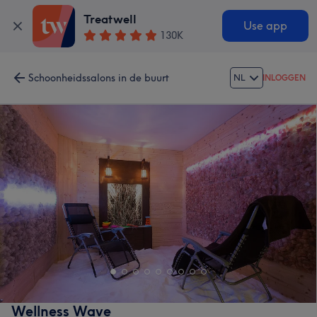
Treatwell
Use app
130K
Schoonheidssalons in de buurt
NL
INLOGGEN
Wellness Wave