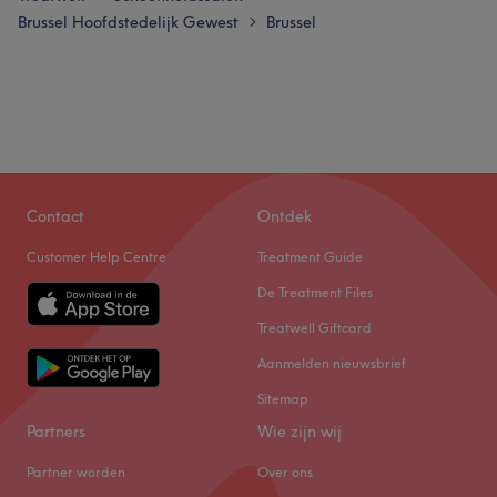
Brussel Hoofdstedelijk Gewest
Brussel
>
Contact
Ontdek
Customer Help Centre
Treatment Guide
De Treatment Files
Treatwell Giftcard
Aanmelden nieuwsbrief
Sitemap
Partners
Wie zijn wij
Partner worden
Over ons