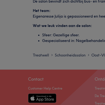
De salon bevindt zich dichtbij bus- en tr
Het team:
Eigenaresse Julija is gepassioneerd en hee
Wat we leuk vinden aan de salon:
Sfeer: Gezellige sfeer.
Gespecialiseerd in: Nagelbehandel
Treatwell
Schoonheidssalon
Oost-V
>
>
Contact
Ontd
Customer Help Centre
Treat
De Tre
Treatw