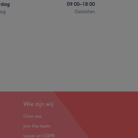
rdag
09:00
–
18:00
ag
Gesloten
Wie zijn wij
Over ons
Join the team
Legal en GDPR