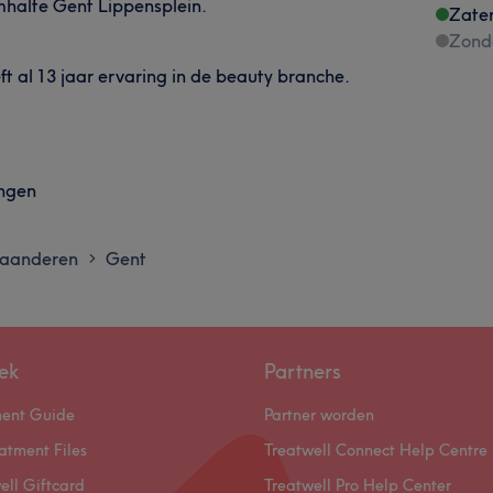
amhalte Gent Lippensplein.
Zate
Zond
ft al 13 jaar ervaring in de beauty branche.
ingen
laanderen
Gent
>
ek
Partners
ment Guide
Partner worden
atment Files
Treatwell Connect Help Centre
ell Giftcard
Treatwell Pro Help Center