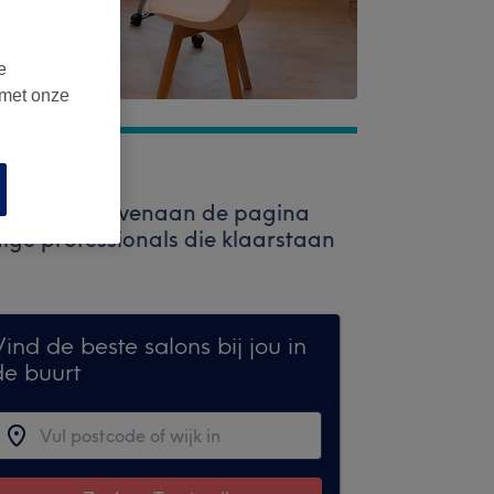
e
 met onze
e zoekbalk bovenaan de pagina
ige professionals die klaarstaan
ind de beste salons bij jou in
de buurt