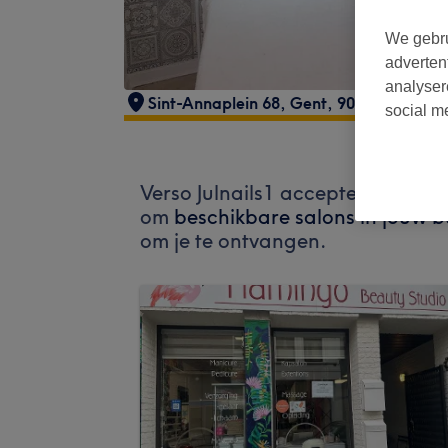
We gebru
adverten
analyser
Sint-Annaplein 68
,
Gent
,
9000
social m
Verso Julnails1 accepteert mome
om
beschikbare salons in jouw b
om je te ontvangen.