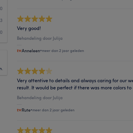
0
3
Very good!
0
Behandeling door Julija
Anneleen
•
meer dan 2 jaar geleden
n.
Very attentive to details and always caring for our wel
result. It would be perfect if there was more colors t
Behandeling door Julija
Rute
•
meer dan 2 jaar geleden