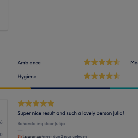
Ambiance
Me
Hygiëne
Super nice result and such a lovely person Julia!
26
Behandeling door Julija
10
Laurence
•
meer dan 2 jaar geleden