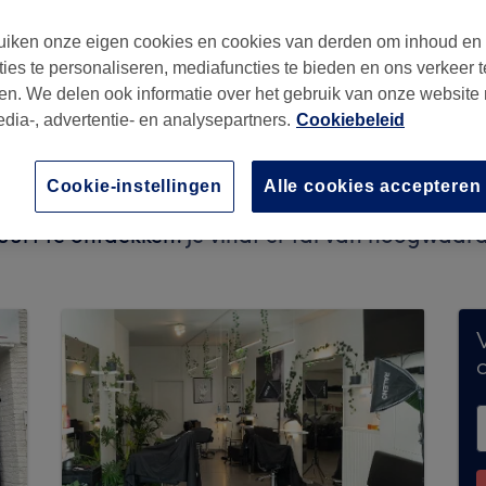
iken onze eigen cookies en cookies van derden om inhoud en
ties te personaliseren, mediafuncties te bieden en ons verkeer t
en. We delen ook informatie over het gebruik van onze website
edia-, advertentie- en analysepartners.
Cookiebeleid
Cookie-instellingen
Alle cookies accepteren
nteel geen boekingen via Treatwell. Gebruik d
uurt te ontdekken.
Je vindt er tal van hoogwaard
V