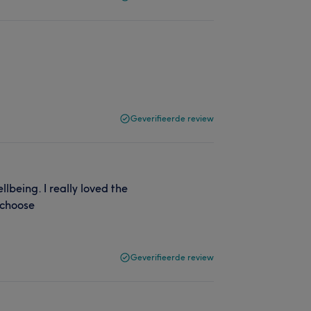
Geverifieerde review
lbeing. I really loved the
o choose
Geverifieerde review