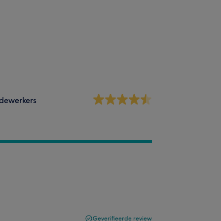
dewerkers
Geverifieerde review