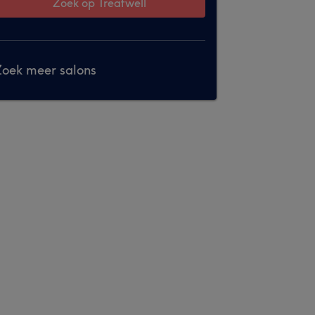
Zoek op Treatwell
oek meer salons