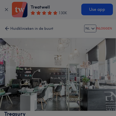
Treatwell
Use app
130K
Huidklinieken in de buurt
NL
INLOGGEN
Treasury