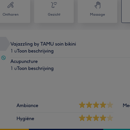
Ontharen
Gezicht
Massage
Vajazzling by TAMU soin bikini
1 u
Toon beschrijving
Acupuncture
1 u
Toon beschrijving
Ambiance
Me
Hygiëne