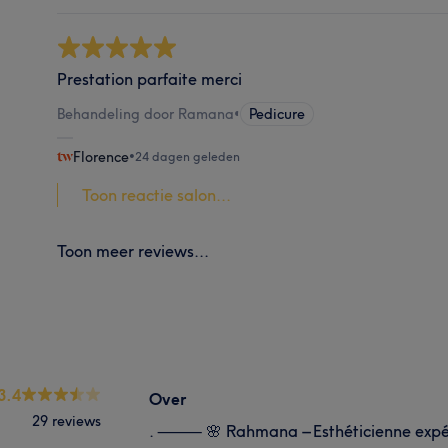
Prestation parfaite merci
Behandeling door Ramana
•
Pedicure
Florence
•
24 dagen geleden
Toon reactie salon...
Toon meer reviews...
3.4
Over
29 reviews
. ⸻ 🌸 Rahmana – Esthéticienne expér