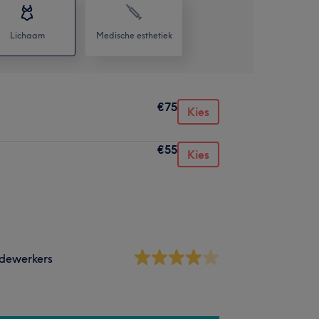
Lichaam
Medische esthetiek
€75
Kies
€55
Kies
dewerkers