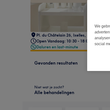
We gebru
adverten
Pl. du Châtelain 26
,
Ixelles
,
1050
analyser
Open Vandaag: 10:30 - 18:00
social m
Daluren en last-minute
Gevonden resultaten
Niet wat je zocht?
Alle behandelingen