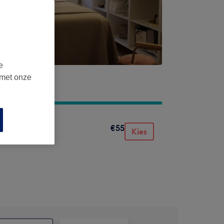
e
 met onze
€55
Kies