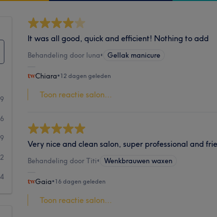
It was all good, quick and efficient! Nothing to add
Behandeling door luna
•
Gellak manicure
Chiara
•
12 dagen geleden
Toon reactie salon...
49
16
9
Very nice and clean salon, super professional and frie
12
Behandeling door Titi
•
Wenkbrauwen waxen
14
Gaia
•
16 dagen geleden
Toon reactie salon...