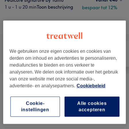
Pedicure signature by Tamu
1 u - 1 u 20 min
Toon beschrijving
bespaar tot 12%
Alle behandelingen
We gebruiken onze eigen cookies en cookies van
derden om inhoud en advertenties te personaliseren,
Alle
Nagels
Ontharen
mediafuncties te bieden en ons verkeer te
analyseren. We delen ook informatie over het gebruik
van onze website met onze social media-,
Manucure/ Pedicure Combo
advertentie- en analysepartners.
Cookiebeleid
vanaf €27
Elegance
(
2
)
Cookie-
Alle cookies
Beauté Des Mains
(
10
)
vanaf €5
instellingen
accepteren
Beauté Des Pieds
(
5
)
vanaf €15