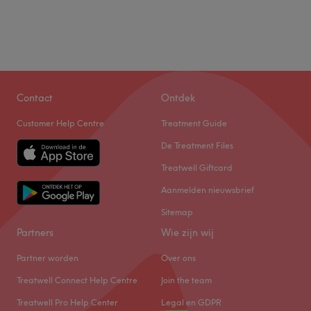
Contact
Ontdek
Customer Help Centre
Treatment Guide
De Treatment Files
Treatwell Giftcard
Aanmelden nieuwsbrief
Sitemap
Partners
Wie zijn wij
Partner worden
Over ons
Treatwell Connect Help Centre
Join the team
Treatwell Pro Help Center
Legal en GDPR