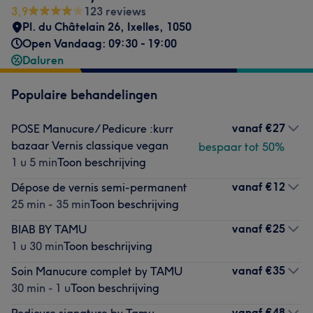
3,9
123 reviews
Pl. du Châtelain 26
,
Ixelles
,
1050
Open Vandaag: 09:30 - 19:00
Daluren
Populaire behandelingen
vanaf
€27
POSE Manucure/ Pedicure :kurr
bazaar Vernis classique vegan
bespaar tot 50%
1 u 5 min
Toon beschrijving
vanaf
€12
Dépose de vernis semi-permanent
25 min - 35 min
Toon beschrijving
vanaf
€25
BIAB BY TAMU
1 u 30 min
Toon beschrijving
vanaf
€35
Soin Manucure complet by TAMU
30 min - 1 u
Toon beschrijving
vanaf
€48