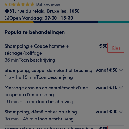
5,0
164 reviews
31, rue du relais
,
Bruxelles
,
1050
Open Vandaag: 09:00 - 18:30
Populaire behandelingen
€30
Shampoing + Coupe homme +
Kies
séchage/coiffage
35 min
Toon beschrijving
vanaf
€50
Shampoing, coupe, démêlant et brushing
1 u - 1 u 15 min
Toon beschrijving
vanaf
€10
Massage crânien en complément d'une
coupe ou d'un brushing
10 min - 15 min
Toon beschrijving
vanaf
€30
Shampoing, démêlant et brushing
35 min - 45 min
Toon beschrijving
€35