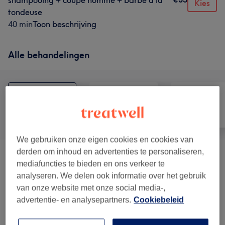
shampooing + coupe homme + barbe à la
Kies
tondeuse
40 min
Toon beschrijving
Alle behandelingen
Alle
Haar
Massage
We gebruiken onze eigen cookies en cookies van
derden om inhoud en advertenties te personaliseren,
Femme - Coupe Et Coiffure
(
2
)
vanaf €30
mediafuncties te bieden en ons verkeer te
analyseren. We delen ook informatie over het gebruik
Homme - Coupe Et Barbe
(
2
)
vanaf €30
van onze website met onze social media-,
advertentie- en analysepartners.
Cookiebeleid
Extra À Réserver En Complément D'une
vanaf €10
Coupe Ou Brushing
(
1
)