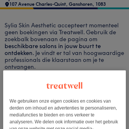
107 Avenue Charles-Quint
,
Ganshoren
,
1083
Sylia Skin Aesthetic accepteert momenteel
geen boekingen via Treatwell. Gebruik de
zoekbalk bovenaan de pagina om
beschikbare salons in jouw buurt te
ontdekken.
Je vindt er tal van hoogwaardige
professionals die klaarstaan om je te
ontvangen.
Vind de beste salons bij jou in de buurt
We gebruiken onze eigen cookies en cookies van
derden om inhoud en advertenties te personaliseren,
mediafuncties te bieden en ons verkeer te
Zoek op Treatwell
analyseren. We delen ook informatie over het gebruik
van onze website met onze social media-,