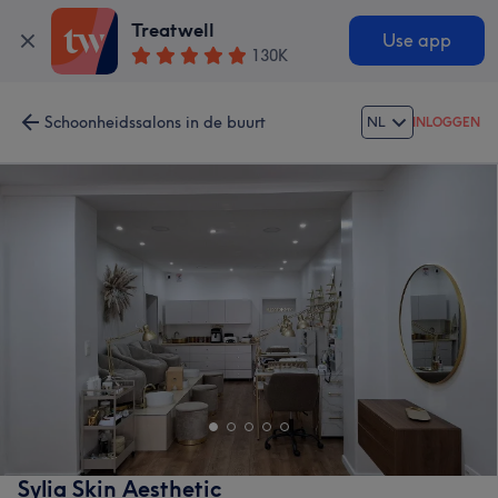
Treatwell
Use app
130K
Schoonheidssalons in de buurt
NL
INLOGGEN
Sylia Skin Aesthetic