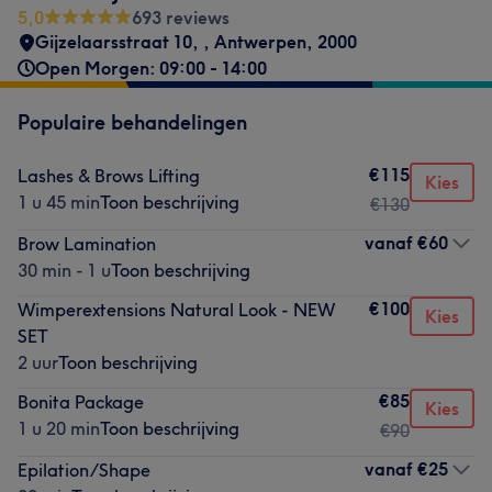
5,0
693 reviews
Gijzelaarsstraat 10,
,
Antwerpen
,
2000
Open Morgen: 09:00 - 14:00
Populaire behandelingen
€115
Lashes & Brows Lifting
Kies
1 u 45 min
Toon beschrijving
€130
vanaf
€60
Brow Lamination
30 min - 1 u
Toon beschrijving
€100
Wimperextensions Natural Look - NEW
Kies
SET
2 uur
Toon beschrijving
€85
Bonita Package
Kies
1 u 20 min
Toon beschrijving
€90
vanaf
€25
Epilation/Shape