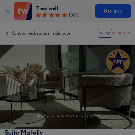
Treatwell
Use app
130K
Schoonheidssalons in de buurt
NL
INLOGGEN
Suite Ma Jolie