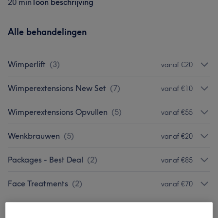
20 min
Toon beschrijving
Alle behandelingen
Wimperlift
(
3
)
vanaf €20
Wimperextensions New Set
(
7
)
vanaf €10
Wimperextensions Opvullen
(
5
)
vanaf €55
Wenkbrauwen
(
5
)
vanaf €20
Packages - Best Deal
(
2
)
vanaf €85
Face Treatments
(
2
)
vanaf €70
Ons werk