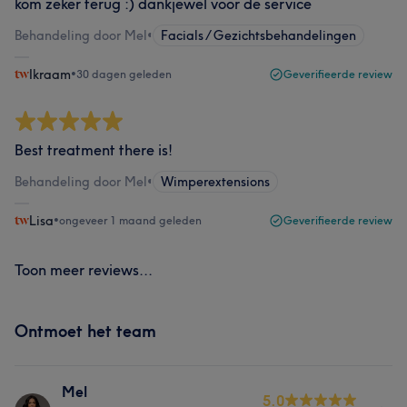
kom zeker terug :) dankjewel voor de service
Behandeling door Mel
•
Facials / Gezichtsbehandelingen
Ikraam
•
30 dagen geleden
Geverifieerde review
Best treatment there is!
Behandeling door Mel
•
Wimperextensions
Lisa
•
ongeveer 1 maand geleden
Geverifieerde review
Toon meer reviews...
Ontmoet het team
Mel
5.0