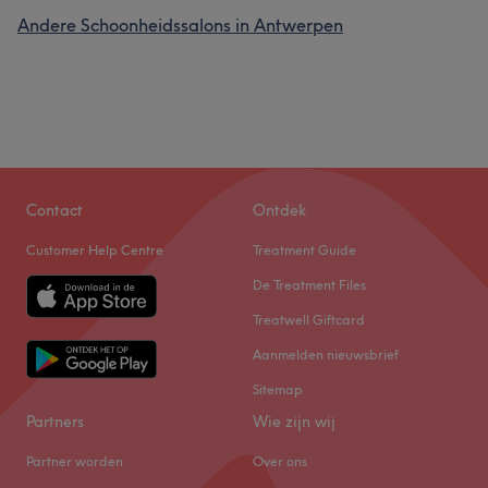
Andere Schoonheidssalons in Antwerpen
Contact
Ontdek
Customer Help Centre
Treatment Guide
De Treatment Files
Treatwell Giftcard
Aanmelden nieuwsbrief
Sitemap
Partners
Wie zijn wij
Partner worden
Over ons